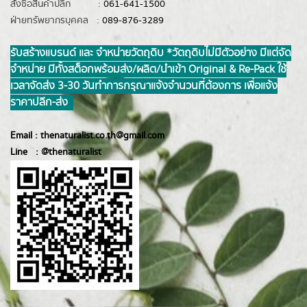
สั่งซื้อสินค้าปลีก :
061-641-1500
ฝ่ายทรัพยากรบุคคล :
089-876-3289
รับสร้างแบรนด์ และ จำหน่ายวัตถุดิบ *วัตถุดิบไม่มีตัวอย่าง มีแต่จัด
จำหน่าย มีทั้งสต็อกพร้อมส่ง/ผลิต/นำเข้า Original & Re-Pack ใช้
เวลาจัดส่ง 3-30 วันทำการ กรุณาแจ้งจำนวนที่ต้องการ เพื่อแจ้ง
ราคาปลีก-ส่ง
Email :
thenaturalist.co.th@gmail.com
Line :
@thenatur
alist