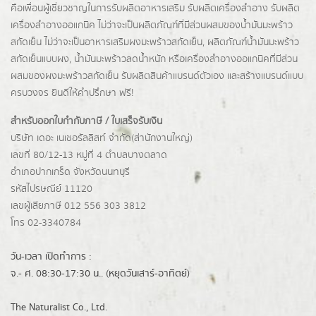
คือเพื่อนผู้เชี่ยวชาญในการรับผลิตอาหารเสริม รับผลิตเครื่องสำอาง รับผลิต
เครื่องสำอางออแกนิค ไม่ว่าจะเป็นผลิตภัณฑ์ที่มีส่วนผสมของน้ำมันมะพร้าว
สกัดเย็น ไม่ว่าจะเป็นอาหารเสริมผงมะพร้าวสกัดเย็น, ผลิตภัณฑ์น้ำมันมะพร้าว
สกัดเย็นแบบผง,
น้ำมันมะพร้าวลดน้ำหนัก
หรือเครื่องสำอางออแกนิคที่มีส่วน
ผสมของผงมะพร้าวสกัดเย็น รับผลิตสินค้าแบรนด์ตัวเอง และสร้างแบรนด์แบบ
ครบวงจร ยินดีให้คำปรึกษา ฟรี!
สำหรับออกใบกำกับภาษี / ใบเสร็จรับเงิน
บริษัท เดอะ เนเชอรัลลิสท์ จำกัด(ส่านักงานใหญ่)
เลขที่ 80/12-13 หมู่ที่ 4 ตำบลบางตลาด
อำเภอปากเกร็ด
จังหวัดนนทบุรี
รหัสไปรษณีย์ 11120
เลขผู้เสียภาษี 012 556 303 3812
โทร 02-3340784
วัน-เวลา เปิดทำการ :
จ.- ศ. 08:30-17:30 น.. (หยุดวันเสาร์-อาทิตย์)
The Naturalist Co., Ltd.