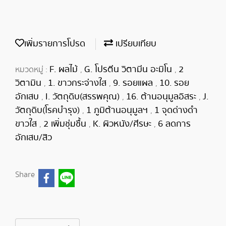
เพิ่มรายการโปรด
เปรียบเทียบ
F. ผลไม้
G. โปรตีน วิตามีน อะมิโน
2
หมวดหมู่ :
,
,
วิตามิน
1. ขาวกระจ่างใส
9. รอยแผล
10. รอย
,
,
,
อักเสบ
I. วัตถุดิบ(สรรพคุณ)
16. ต้านอนุมูลอิสระ
J.
,
,
,
วัตถุดิบ(โรคบำรุง)
1 ภูมิต้านอนุมูลฯ
1 จุดด่างดำ
,
,
ขาวใส
2 เพิ่มชุ่มชื้น
K. ผิวหนัง/ศีรษะ
6 ลดการ
,
,
,
อักเสบ/สิว
Share