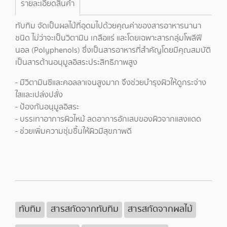
รายละเอียดสินค้า
ทับทิม จัดเป็นผลไม้ที่อุดมไปด้วยคุณค่าของสารอาหารนานา
ชนิด ไม่ว่าจะเป็นวิตามิน เกลือแร่ และโดยเฉพาะสารกลุ่มโพลีฟี
นอล (Polyphenols) ซึ่งเป็นสารอาหารที่สำคัญโดยมีคุณสมบัติ
เป็นสารต้านอนุมูลอิสระประสิทธิภาพสูง
- มีวิตามินซีและคอลลาเจนสูงมาก จึงช่วยบำรุงผิวให้ดูกระจ่าง
ใสและเปล่งปลั่ง
- ป้องกันอนุมูลอิสระ
- บรรเทาอาการผิวไหม้ ลดอาการอักเสบของผิวจากแสงแดด
- ช่วยเพิ่มความชุ่มชื้นให้ผิวมีสุขภาพดี
ทับทิม
สารสกัดจากทับทิม
สารสกัดจากผลไม้