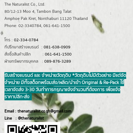
The Naturalist Co., Ltd.
80/12-13 Moo 4, Tambon Bang Talat
Amphoe Pak Kret, Nonthaburi 11120 Thailand
Phone: 02-3340784, 061-641-1500
โทร :
02-334-0784
ที่ปรึกษาสร้างแบรนด์ :
081-638-0909
สั่งซื้อสินค้าปลีก :
061-641-1500
ฝ่ายทรัพยากรบุคคล :
089-876-3289
รับสร้างแบรนด์ และ จำหน่ายวัตถุดิบ *วัตถุดิบไม่มีตัวอย่าง มีแต่จัด
จำหน่าย มีทั้งสต็อกพร้อมส่ง/ผลิต/นำเข้า Original & Re-Pack ใช้
เวลาจัดส่ง 3-30 วันทำการ กรุณาแจ้งจำนวนที่ต้องการ เพื่อแจ้ง
ราคาปลีก-ส่ง
Email :
thenaturalist.co.th@gmail.com
Line :
@thenatur
alist