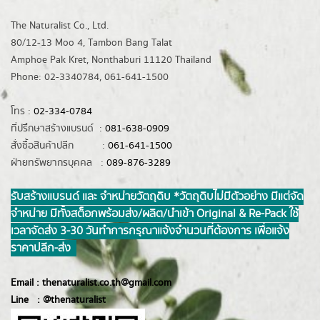
The Naturalist Co., Ltd.
80/12-13 Moo 4, Tambon Bang Talat
Amphoe Pak Kret, Nonthaburi 11120 Thailand
Phone: 02-3340784, 061-641-1500
โทร :
02-334-0784
ที่ปรึกษาสร้างแบรนด์ :
081-638-0909
สั่งซื้อสินค้าปลีก :
061-641-1500
ฝ่ายทรัพยากรบุคคล :
089-876-3289
รับสร้างแบรนด์ และ จำหน่ายวัตถุดิบ *วัตถุดิบไม่มีตัวอย่าง มีแต่จัด
จำหน่าย มีทั้งสต็อกพร้อมส่ง/ผลิต/นำเข้า Original & Re-Pack ใช้
เวลาจัดส่ง 3-30 วันทำการ กรุณาแจ้งจำนวนที่ต้องการ เพื่อแจ้ง
ราคาปลีก-ส่ง
Email :
thenaturalist.co.th@gmail.com
Line :
@thenatur
alist