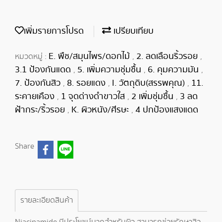
เพิ่มรายการโปรด
เปรียบเทียบ
E. พืช/สมุนไพร/ดอกไม้
2. ลดเลือนริ้วรอย
หมวดหมู่ :
,
,
3.1 ป้องกันแดด
5. เพิ่มความชุ่มชื้น
6. คุมความมัน
,
,
,
7. ป้องกันสิว
8. รอยแดง
I. วัตถุดิบ(สรรพคุณ)
11.
,
,
,
ระคายเคือง
1 จุดด่างดำขาวใส
2 เพิ่มชุ่มชื้น
3 ลด
,
,
,
ฝ้ากระ/ริ้วรอย
K. ผิวหนัง/ศีรษะ
4 ปกป้องแสงแดด
,
,
Share
รายละเอียดสินค้า