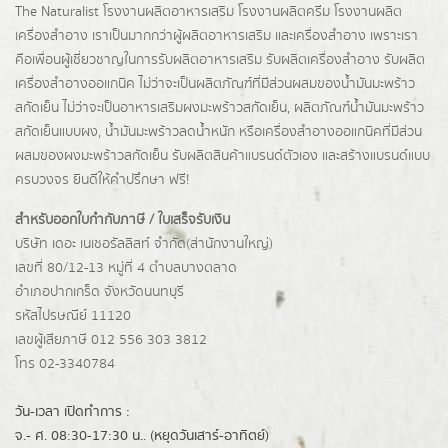
The Naturalist
โรงงานผลิตอาหารเสริม
โรงงานผลิตครีม
โรงงานผลิต
เครื่องสำอาง เราเป็นมากกว่าผู้
ผลิตอาหารเสริม
และเครื่องสำอาง เพราะเรา
คือเพื่อนผู้เชี่ยวชาญในการรับผลิตอาหารเสริม รับผลิตเครื่องสำอาง รับผลิต
เครื่องสำอางออแกนิค ไม่ว่าจะเป็นผลิตภัณฑ์ที่มีส่วนผสมของน้ำมันมะพร้าว
สกัดเย็น ไม่ว่าจะเป็นอาหารเสริมผงมะพร้าวสกัดเย็น, ผลิตภัณฑ์น้ำมันมะพร้าว
สกัดเย็นแบบผง,
น้ำมันมะพร้าวลดน้ำหนัก
หรือเครื่องสำอางออแกนิคที่มีส่วน
ผสมของผงมะพร้าวสกัดเย็น รับผลิตสินค้าแบรนด์ตัวเอง และสร้างแบรนด์แบบ
ครบวงจร ยินดีให้คำปรึกษา ฟรี!
สำหรับออกใบกำกับภาษี / ใบเสร็จรับเงิน
บริษัท เดอะ เนเชอรัลลิสท์ จำกัด(ส่านักงานใหญ่)
เลขที่ 80/12-13 หมู่ที่ 4 ตำบลบางตลาด
อำเภอปากเกร็ด
จังหวัดนนทบุรี
รหัสไปรษณีย์ 11120
เลขผู้เสียภาษี 012 556 303 3812
โทร 02-3340784
วัน-เวลา เปิดทำการ :
จ.- ศ. 08:30-17:30 น.. (หยุดวันเสาร์-อาทิตย์)