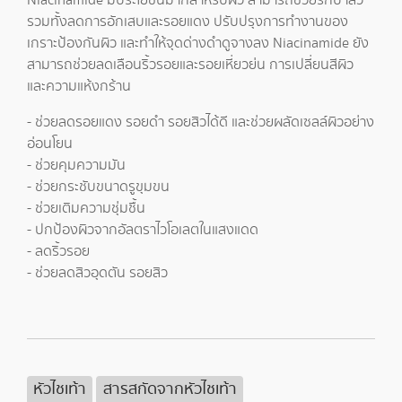
Niacinamide มีประโยชน์มากสำหรับผิว สามารถช่วยรักษาสิว
รวมทั้งลดการอักเสบและรอยแดง ปรับปรุงการทำงานของ
เกราะป้องกันผิว และทำให้จุดด่างดำดูจางลง Niacinamide ยัง
สามารถช่วยลดเลือนริ้วรอยและรอยเหี่ยวย่น การเปลี่ยนสีผิว
และความแห้งกร้าน
- ช่วยลดรอยแดง รอยดำ รอยสิวได้ดี และช่วยผลัดเซลล์ผิวอย่าง
อ่อนโยน
- ช่วยคุมความมัน
- ช่วยกระชับขนาดรูขุมขน
- ช่วยเติมความชุ่มชื้น
- ปกป้องผิวจากอัลตราไวโอเลตในแสงแดด
- ลดริ้วรอย
- ช่วยลดสิวอุดตัน รอยสิว
หัวไชเท้า
สารสกัดจากหัวไชเท้า