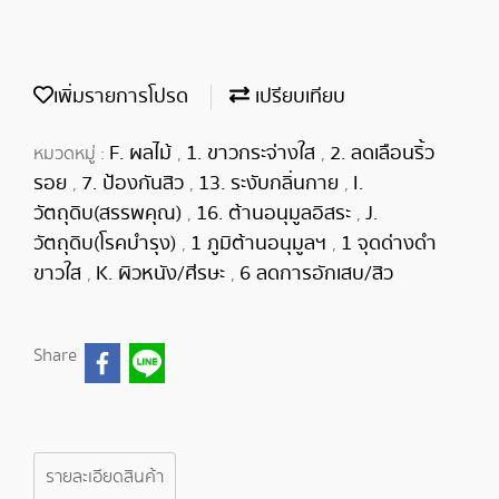
เพิ่มรายการโปรด
เปรียบเทียบ
F. ผลไม้
1. ขาวกระจ่างใส
2. ลดเลือนริ้ว
หมวดหมู่ :
,
,
รอย
7. ป้องกันสิว
13. ระงับกลิ่นกาย
I.
,
,
,
วัตถุดิบ(สรรพคุณ)
16. ต้านอนุมูลอิสระ
J.
,
,
วัตถุดิบ(โรคบำรุง)
1 ภูมิต้านอนุมูลฯ
1 จุดด่างดำ
,
,
ขาวใส
K. ผิวหนัง/ศีรษะ
6 ลดการอักเสบ/สิว
,
,
Share
รายละเอียดสินค้า