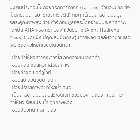
มะขามประกอบไปด้วยกรดทาร์ทาริก (Tartaric) จำนวนมาก ซึ่ง
เป็นกรดอินทรีย์ (organic acid) ที่มีฤทธิ์เป็นสารต้านอนุมูล
อิสระคุณภาพสูง ช่วยกำจัดอนุมูลอิสระได้อย่างมีประสิทธิภาพ
และเป็น AHA หรือ กรดอัลฟาไฮดรอกซี (Alpha Hydroxy
Acids) ชนิดหนึ่ง มีคุณสมบัติกระตุ้นการผลัดเซลล์ผิวที่ตายแล้ว
เผยเซลล์ผิวใหม่ที่เรียบเนียนกว่า
- ช่วยทำให้ผิวขาวกระจ่างใส ลดความหมองคล้ำ
- ช่วยผลัดเซลล์ผิวที่เสื่อมสภาพ
- ช่วยกำจัดเซลล์ลูไลท์
- ช่วยลบเลือนจุดด่างดำ
- ช่วยปรับสภาพสีผิวให้สม่ำเสมอ
- เป็นสารต้านอนุมูลอิสระชั้นเลิศ ช่วยป้องกันผิวจากมลภาวะ
ทำให้ผิวเรียนเนียนใส สุขภาพผิวดี
- ช่วยป้องกันการเกิดสิว