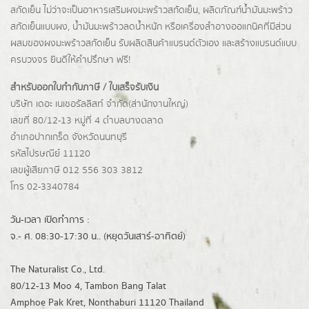
สกัดเย็น ไม่ว่าจะเป็นอาหารเสริมผงมะพร้าวสกัดเย็น, ผลิตภัณฑ์น้ำมันมะพร้าว
สกัดเย็นแบบผง,
น้ำมันมะพร้าวลดน้ำหนัก
หรือเครื่องสำอางออแกนิคที่มีส่วน
ผสมของผงมะพร้าวสกัดเย็น รับผลิตสินค้าแบรนด์ตัวเอง และสร้างแบรนด์แบบ
ครบวงจร ยินดีให้คำปรึกษา ฟรี!
สำหรับออกใบกำกับภาษี / ใบเสร็จรับเงิน
บริษัท เดอะ เนเชอรัลลิสท์ จำกัด(ส่านักงานใหญ่)
เลขที่ 80/12-13 หมู่ที่ 4 ตำบลบางตลาด
อำเภอปากเกร็ด
จังหวัดนนทบุรี
รหัสไปรษณีย์ 11120
เลขผู้เสียภาษี 012 556 303 3812
โทร 02-3340784
วัน-เวลา เปิดทำการ :
จ.- ศ. 08:30-17:30 น.. (หยุดวันเสาร์-อาทิตย์)
The Naturalist Co., Ltd.
80/12-13 Moo 4, Tambon Bang Talat
Amphoe Pak Kret, Nonthaburi 11120 Thailand