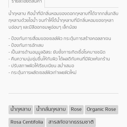
รายละเอียดสินค้า
น้ำกุหลาบ คือน้ำที่มีกลิ่นหอมของดอกกุหลาบที่ได้จากกลั่นกลีบ
กุหลาบด้วยไอน้ำ จนทำให้ได้น้ำกุหลาบที่มีกลิ่นหอมของกุหลา
บอ่อนๆ และมีสีออกชมพูอ่อนๆ เล็กน้อย
- ป้องกันการเสื่อมของเซลล์ผิว กระตุ้นการสร้างคอลลาเจน
- ป้องกันการอักเสบ
- เป็นสารต้านอนุมูลอิสระ ยับยั้งการเกิดเชื้อโรคบางชนิด
- คืนความนุ่มชุ่มชื้นให้กับผิว ได้ผลดีกับคนที่มีผิวแห้งกร้าน
- ปรับสภาพผิวให้เรียบเนียน สม่ำเสมอ
- กระตุ้นการผลัดเซลล์ผิวเก่าเผยผิวใหม่
น้ำกุหลาบ
น้ำกลั่นกุหลาบ
Rose
Organic Rose
Rosa Centifolia
สารสกัดจากธรรมชาติ