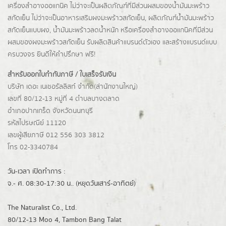
เครื่องสำอางออแกนิค ไม่ว่าจะเป็นผลิตภัณฑ์ที่มีส่วนผสมของน้ำมันมะพร้าว
สกัดเย็น ไม่ว่าจะเป็นอาหารเสริมผงมะพร้าวสกัดเย็น, ผลิตภัณฑ์น้ำมันมะพร้าว
สกัดเย็นแบบผง,
น้ำมันมะพร้าวลดน้ำหนัก
หรือเครื่องสำอางออแกนิคที่มีส่วน
ผสมของผงมะพร้าวสกัดเย็น รับผลิตสินค้าแบรนด์ตัวเอง และสร้างแบรนด์แบบ
ครบวงจร ยินดีให้คำปรึกษา ฟรี!
สำหรับออกใบกำกับภาษี / ใบเสร็จรับเงิน
บริษัท เดอะ เนเชอรัลลิสท์ จำกัด(ส่านักงานใหญ่)
เลขที่ 80/12-13 หมู่ที่ 4 ตำบลบางตลาด
อำเภอปากเกร็ด
จังหวัดนนทบุรี
รหัสไปรษณีย์ 11120
เลขผู้เสียภาษี 012 556 303 3812
โทร 02-3340784
วัน-เวลา เปิดทำการ :
จ.- ศ. 08:30-17:30 น.. (หยุดวันเสาร์-อาทิตย์)
The Naturalist Co., Ltd.
80/12-13 Moo 4, Tambon Bang Talat