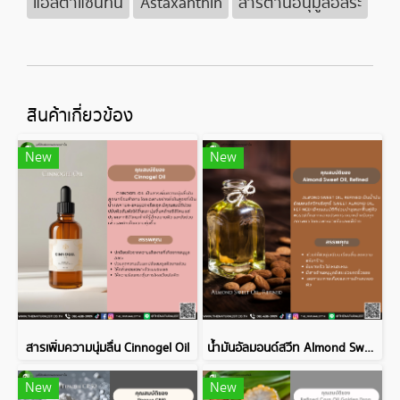
แอสตาแซนทีน
Astaxanthin
สารต้านอนุมูลอิสระ
สินค้าเกี่ยวข้อง
New
New
สารเพิ่มความนุ่มลื่น Cinnogel Oil
น้ำมันอัลมอนด์สวีท Almond Sweet Oil, Refined
New
New