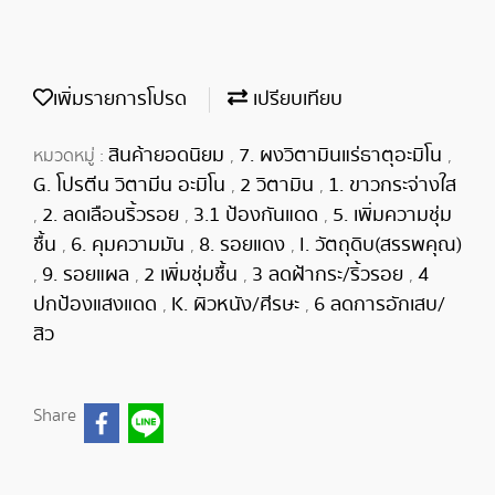
เพิ่มรายการโปรด
เปรียบเทียบ
สินค้ายอดนิยม
7. ผงวิตามินแร่ธาตุอะมิโน
หมวดหมู่ :
,
,
G. โปรตีน วิตามีน อะมิโน
2 วิตามิน
1. ขาวกระจ่างใส
,
,
2. ลดเลือนริ้วรอย
3.1 ป้องกันแดด
5. เพิ่มความชุ่ม
,
,
,
ชื้น
6. คุมความมัน
8. รอยแดง
I. วัตถุดิบ(สรรพคุณ)
,
,
,
9. รอยแผล
2 เพิ่มชุ่มชื้น
3 ลดฝ้ากระ/ริ้วรอย
4
,
,
,
,
ปกป้องแสงแดด
K. ผิวหนัง/ศีรษะ
6 ลดการอักเสบ/
,
,
สิว
Share