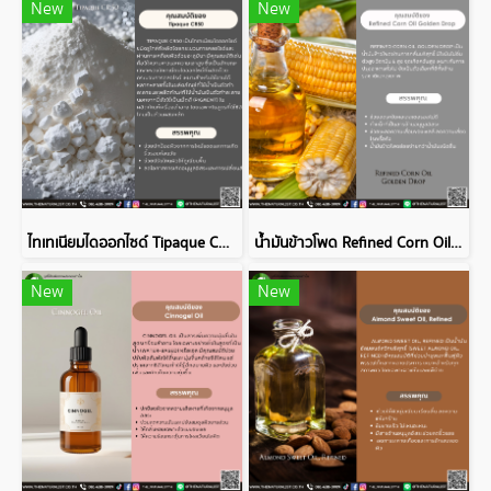
New
New
ไทเทเนียมไดออกไซด์ Tipaque CR50
น้ำมันข้าวโพด Refined Corn Oil Golden Drop
New
New