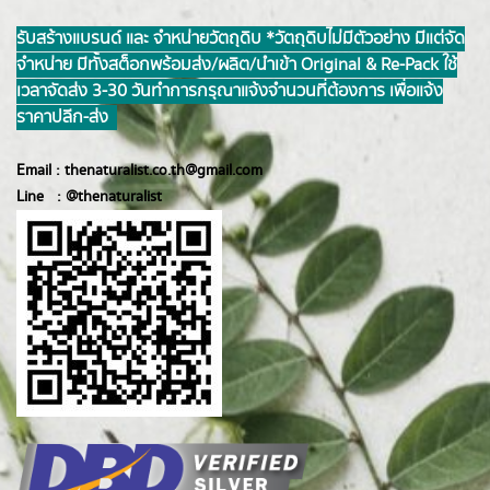
รับสร้างแบรนด์ และ จำหน่ายวัตถุดิบ *วัตถุดิบไม่มีตัวอย่าง มีแต่จัด
จำหน่าย มีทั้งสต็อกพร้อมส่ง/ผลิต/นำเข้า Original & Re-Pack ใช้
เวลาจัดส่ง 3-30 วันทำการ กรุณาแจ้งจำนวนที่ต้องการ เพื่อแจ้ง
ราคาปลีก-ส่ง
Email :
thenaturalist.co.th@gmail.com
Line :
@thenatur
alist