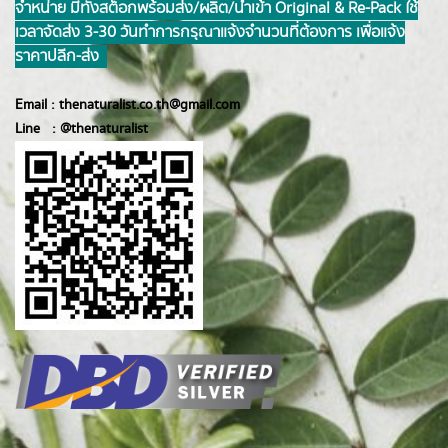
จำหน่าย มีทั้งสต็อกพร้อมส่ง/ผลิต/นำเข้า Original & Re-Pack ใช้
เวลาจัดส่ง 3-30 วันทำการ กรุณาแจ้งจำนวนที่ต้องการ เพื่อแจ้ง
ราคาปลีก-ส่ง
Email :
thenaturalist.co.th@gmail.com
Line :
@thenatur
alist