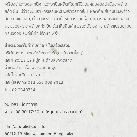
เครื่องสำอางออแกนิค ไม่ว่าจะเป็นผลิตภัณฑ์ที่มีส่วนผสมของน้ำมันมะพร้าว
สกัดเย็น ไม่ว่าจะเป็นอาหารเสริมผงมะพร้าวสกัดเย็น, ผลิตภัณฑ์น้ำมันมะพร้าว
สกัดเย็นแบบผง,
น้ำมันมะพร้าวลดน้ำหนัก
หรือเครื่องสำอางออแกนิคที่มีส่วน
ผสมของผงมะพร้าวสกัดเย็น รับผลิตสินค้าแบรนด์ตัวเอง และสร้างแบรนด์แบบ
ครบวงจร ยินดีให้คำปรึกษา ฟรี!
สำหรับออกใบกำกับภาษี / ใบเสร็จรับเงิน
บริษัท เดอะ เนเชอรัลลิสท์ จำกัด(ส่านักงานใหญ่)
เลขที่ 80/12-13 หมู่ที่ 4 ตำบลบางตลาด
อำเภอปากเกร็ด
จังหวัดนนทบุรี
รหัสไปรษณีย์ 11120
เลขผู้เสียภาษี 012 556 303 3812
โทร 02-3340784
วัน-เวลา เปิดทำการ :
จ.- ศ. 08:30-17:30 น.. (หยุดวันเสาร์-อาทิตย์)
The Naturalist Co., Ltd.
80/12-13 Moo 4, Tambon Bang Talat