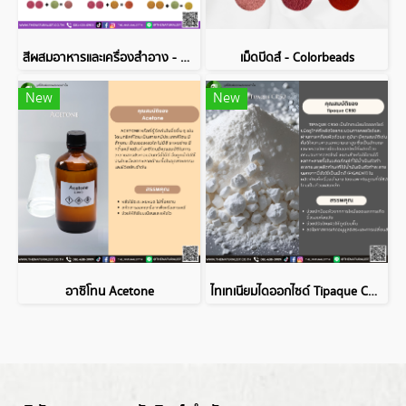
สีผสมอาหารและเครื่องสำอาง - VEGAN Colors
เม็ดบีดส์ - Colorbeads
New
New
อาซิโทน Acetone
ไทเทเนียมไดออกไซด์ Tipaque CR50