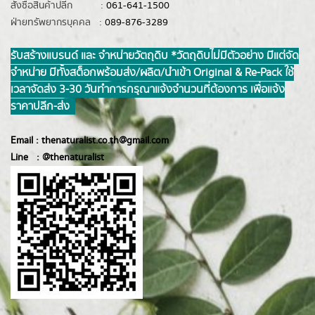
สั่งซื้อสินค้าปลีก :
061-641-1500
ฝ่ายทรัพยากรบุคคล :
089-876-3289
รับสร้างแบรนด์ และ จำหน่ายวัตถุดิบ *วัตถุดิบไม่มีตัวอย่าง มีแต่จัด
จำหน่าย มีทั้งสต็อกพร้อมส่ง/ผลิต/นำเข้า Original & Re-Pack ใช้
เวลาจัดส่ง 3-30 วันทำการ กรุณาแจ้งจำนวนที่ต้องการ เพื่อแจ้ง
ราคาปลีก-ส่ง
Email :
thenaturalist.co.th@gmail.com
Line :
@thenatur
alist