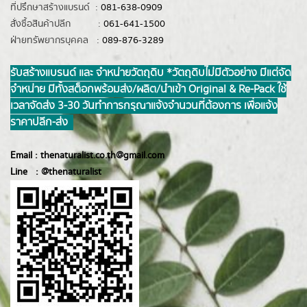
ที่ปรึกษาสร้างแบรนด์ :
081-638-0909
สั่งซื้อสินค้าปลีก :
061-641-1500
ฝ่ายทรัพยากรบุคคล :
089-876-3289
รับสร้างแบรนด์ และ จำหน่ายวัตถุดิบ *วัตถุดิบไม่มีตัวอย่าง มีแต่จัด
จำหน่าย มีทั้งสต็อกพร้อมส่ง/ผลิต/นำเข้า Original & Re-Pack ใช้
เวลาจัดส่ง 3-30 วันทำการ กรุณาแจ้งจำนวนที่ต้องการ เพื่อแจ้ง
ราคาปลีก-ส่ง
Email :
thenaturalist.co.th@gmail.com
Line :
@thenatur
alist