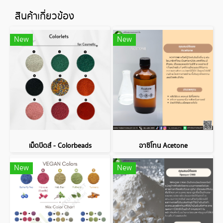
สินค้าเกี่ยวข้อง
New
New
เม็ดบีดส์ - Colorbeads
อาซิโทน Acetone
New
New