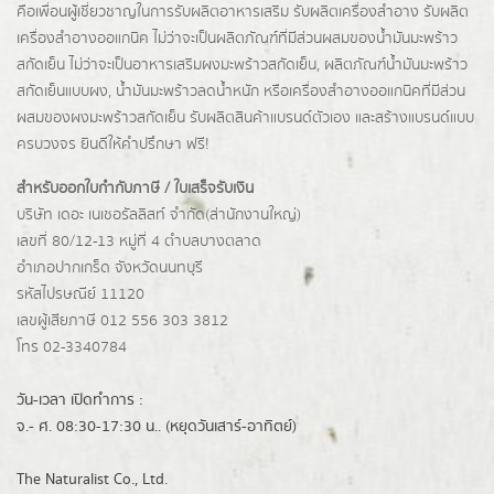
คือเพื่อนผู้เชี่ยวชาญในการรับผลิตอาหารเสริม รับผลิตเครื่องสำอาง รับผลิต
เครื่องสำอางออแกนิค ไม่ว่าจะเป็นผลิตภัณฑ์ที่มีส่วนผสมของน้ำมันมะพร้าว
สกัดเย็น ไม่ว่าจะเป็นอาหารเสริมผงมะพร้าวสกัดเย็น, ผลิตภัณฑ์น้ำมันมะพร้าว
สกัดเย็นแบบผง,
น้ำมันมะพร้าวลดน้ำหนัก
หรือเครื่องสำอางออแกนิคที่มีส่วน
ผสมของผงมะพร้าวสกัดเย็น รับผลิตสินค้าแบรนด์ตัวเอง และสร้างแบรนด์แบบ
ครบวงจร ยินดีให้คำปรึกษา ฟรี!
สำหรับออกใบกำกับภาษี / ใบเสร็จรับเงิน
บริษัท เดอะ เนเชอรัลลิสท์ จำกัด(ส่านักงานใหญ่)
เลขที่ 80/12-13 หมู่ที่ 4 ตำบลบางตลาด
อำเภอปากเกร็ด
จังหวัดนนทบุรี
รหัสไปรษณีย์ 11120
เลขผู้เสียภาษี 012 556 303 3812
โทร 02-3340784
วัน-เวลา เปิดทำการ :
จ.- ศ. 08:30-17:30 น.. (หยุดวันเสาร์-อาทิตย์)
The Naturalist Co., Ltd.