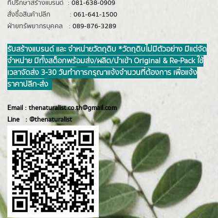
ที่ปรึกษาสร้างแบรนด์ :
081-638-0909
สั่งซื้อสินค้าปลีก :
061-641-1500
ฝ่ายทรัพยากรบุคคล :
089-876-3289
รับสร้างแบรนด์ และ จำหน่ายวัตถุดิบ *วัตถุดิบไม่มีตัวอย่าง มีแต่จัด
จำหน่าย มีทั้งสต็อกพร้อมส่ง/ผลิต/นำเข้า Original & Re-Pack ใช้
เวลาจัดส่ง 3-30 วันทำการ กรุณาแจ้งจำนวนที่ต้องการ เพื่อแจ้ง
ราคาปลีก-ส่ง
Email :
thenaturalist.co.th@gmail.com
Line :
@thenatur
alist