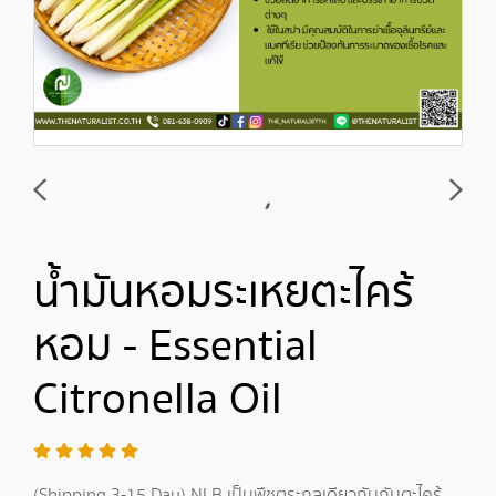
น้ำมันหอมระเหยตะไคร้
หอม - Essential
Citronella Oil
(Shipping 3-15 Day) NLB เป็นพืชตระกูลเดียวกันกับตะไคร้