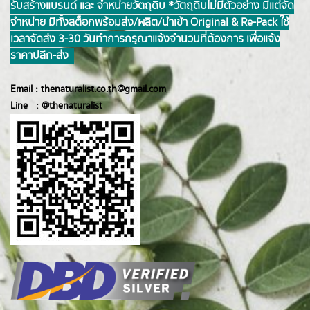
รับสร้างแบรนด์ และ จำหน่ายวัตถุดิบ *วัตถุดิบไม่มีตัวอย่าง มีแต่จัด
จำหน่าย มีทั้งสต็อกพร้อมส่ง/ผลิต/นำเข้า Original & Re-Pack ใช้
เวลาจัดส่ง 3-30 วันทำการ กรุณาแจ้งจำนวนที่ต้องการ เพื่อแจ้ง
ราคาปลีก-ส่ง
Email :
thenaturalist.co.th@gmail.com
Line :
@thenatur
alist