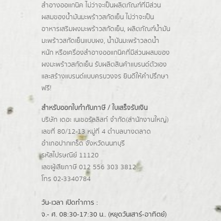
สำอางออแกนิค ไม่ว่าจะเป็นผลิตภัณฑ์ที่มีส่วน
ผสมของน้ำมันมะพร้าวสกัดเย็น ไม่ว่าจะเป็น
อาหารเสริมผงมะพร้าวสกัดเย็น, ผลิตภัณฑ์น้ำมัน
มะพร้าวสกัดเย็นแบบผง,
น้ำมันมะพร้าวลดน้ำ
หนัก
หรือเครื่องสำอางออแกนิคที่มีส่วนผสมของ
ผงมะพร้าวสกัดเย็น รับผลิตสินค้าแบรนด์ตัวเอง
และสร้างแบรนด์แบบครบวงจร ยินดีให้คำปรึกษา
ฟรี!
สำหรับออกใบกำกับภาษี / ใบเสร็จรับเงิน
บริษัท เดอะ เนเชอรัลลิสท์ จำกัด(ส่านักงานใหญ่)
เลขที่ 80/12-13 หมู่ที่ 4 ตำบลบางตลาด
อำเภอปากเกร็ด
จังหวัดนนทบุรี
รหัสไปรษณีย์ 11120
เลขผู้เสียภาษี 012 556 303 3812
โทร 02-3340784
วัน-เวลา เปิดทำการ :
จ.- ศ. 08:30-17:30 น.. (หยุดวันเสาร์-อาทิตย์)