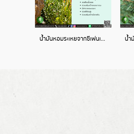
น้ำมันหอมระเหยจากซีเฟนเนล-SEA FENNEL ESSENTIAL OIL