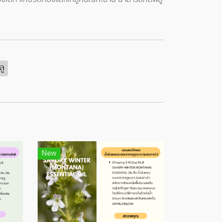
ู
New