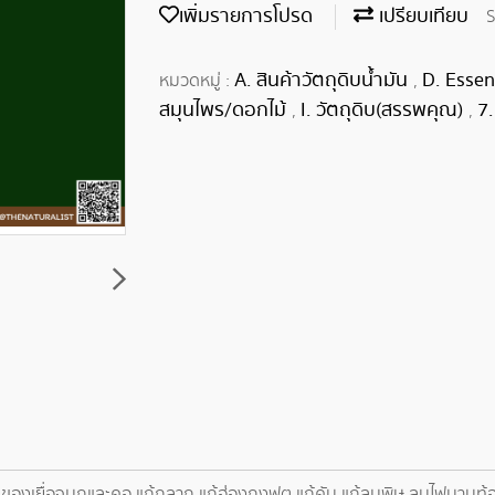
เพิ่มรายการโปรด
เปรียบเทียบ
S
A. สินค้าวัตถุดิบน้ำมัน
D. Essen
หมวดหมู่ :
,
สมุนไพร/ดอกไม้
I. วัตถุดิบ(สรรพคุณ)
7.
,
,
เสบของเยื่อจมูกและคอ แก้กลาก แก้ฮ่องกงฟุต แก้คัน แก้ลมพิษ ลนไฟนาบท