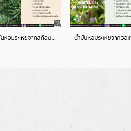
น้ำมันหอมระเหยจากสก๊อตไพน์-SCOTS PINE ESSENTIAL OIL