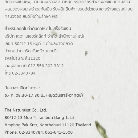
สกัดเย็นแบบผง,
น้ำมันมะพร้าวลดน้ำหนัก
หรือเครื่องสำอางออแกนิคที่มีส่วน
ผสมของผงมะพร้าวสกัดเย็น รับผลิตสินค้าแบรนด์ตัวเอง และสร้างแบรนด์แบบ
ครบวงจร ยินดีให้คำปรึกษา ฟรี!
สำหรับออกใบกำกับภาษี / ใบเสร็จรับเงิน
บริษัท เดอะ เนเชอรัลลิสท์ จำกัด(ส่านักงานใหญ่)
เลขที่ 80/12-13 หมู่ที่ 4 ตำบลบางตลาด
อำเภอปากเกร็ด
จังหวัดนนทบุรี
รหัสไปรษณีย์ 11120
เลขผู้เสียภาษี 012 556 303 3812
โทร 02-3340784
วัน-เวลา เปิดทำการ :
จ.- ศ. 08:30-17:30 น.. (หยุดวันเสาร์-อาทิตย์)
The Naturalist Co., Ltd.
80/12-13 Moo 4, Tambon Bang Talat
Amphoe Pak Kret, Nonthaburi 11120 Thailand
Phone: 02-3340784, 061-641-1500