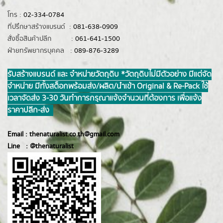
โทร :
02-334-0784
ที่ปรึกษาสร้างแบรนด์ :
081-638-0909
สั่งซื้อสินค้าปลีก :
061-641-1500
ฝ่ายทรัพยากรบุคคล :
089-876-3289
รับสร้างแบรนด์ และ จำหน่ายวัตถุดิบ *วัตถุดิบไม่มีตัวอย่าง มีแต่จัด
จำหน่าย มีทั้งสต็อกพร้อมส่ง/ผลิต/นำเข้า Original & Re-Pack ใช้
เวลาจัดส่ง 3-30 วันทำการ กรุณาแจ้งจำนวนที่ต้องการ เพื่อแจ้ง
ราคาปลีก-ส่ง
Email :
thenaturalist.co.th@gmail.com
Line :
@thenatur
alist