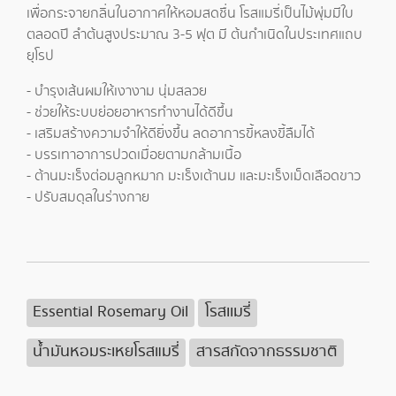
เพื่อกระจายกลิ่นในอากาศให้หอมสดชื่น โรสแมรี่เป็นไม้พุ่มมีใบ
ตลอดปี ลำต้นสูงประมาณ 3-5 ฟุต มี ต้นกำเนิดในประเทศแถบ
ยุโรป
- บำรุงเส้นผมให้เงางาม นุ่มสลวย
- ช่วยให้ระบบย่อยอาหารทำงานได้ดีขึ้น
- เสริมสร้างความจำให้ดียิ่งขึ้น ลดอาการขี้หลงขี้ลืมได้
- บรรเทาอาการปวดเมื่อยตามกล้ามเนื้อ
- ต้านมะเร็งต่อมลูกหมาก มะเร็งเต้านม และมะเร็งเม็ดเลือดขาว
- ปรับสมดุลในร่างกาย
Essential Rosemary Oil
โรสเเมรี่
น้ำมันหอมระเหยโรสแมรี่
สารสกัดจากธรรมชาติ