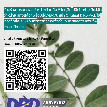
รับสร้างแบรนด์ และ จำหน่ายวัตถุดิบ *วัตถุดิบไม่มีตัวอย่าง มีแต่จัด
จำหน่าย มีทั้งสต็อกพร้อมส่ง/ผลิต/นำเข้า Original & Re-Pack ใช้
เวลาจัดส่ง 3-30 วันทำการ กรุณาแจ้งจำนวนที่ต้องการ เพื่อแจ้ง
ราคาปลีก-ส่ง
Email :
thenaturalist.co.th@gmail.com
Line :
@thenatur
alist