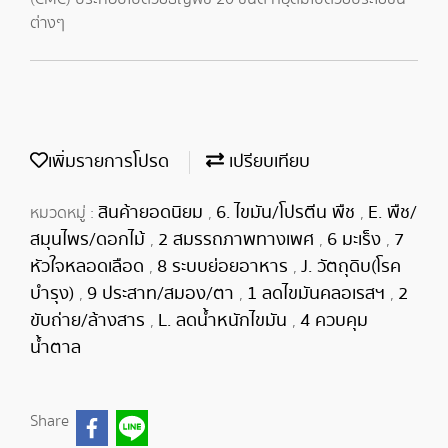
ต่างๆ
เพิ่มรายการโปรด
เปรียบเทียบ
สินค้ายอดนิยม
6. ไขมัน/โปรตีน พืช
E. พืช/
หมวดหมู่ :
,
,
สมุนไพร/ดอกไม้
2 สมรรถภาพทางเพศ
6 มะเร็ง
7
,
,
,
หัวใจหลอดเลือด
8 ระบบย่อยอาหาร
J. วัตถุดิบ(โรค
,
,
บำรุง)
9 ประสาท/สมอง/ตา
1 ลดไขมันคลอเรสฯ
2
,
,
,
ขับถ่าย/ล้างสาร
L. ลดน้ำหนักไขมัน
4 ควบคุม
,
,
น้ำตาล
Share