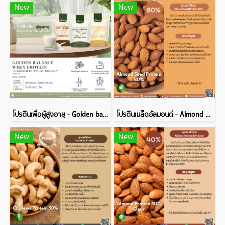
New
New
โปรตีนเพื่อผู้สูงอายุ - Golden balance whey protein
โปรตีนเมล็ดอัลมอนด์ - Almond Seed Protein 80%
New
New