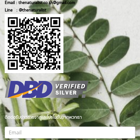
Email :
thenaturalist.co.th@gmail.com
Line :
@thenatur
alist
ติดต่อรับข่าวสารจากและโปรโมชั่นจากพวกเรา