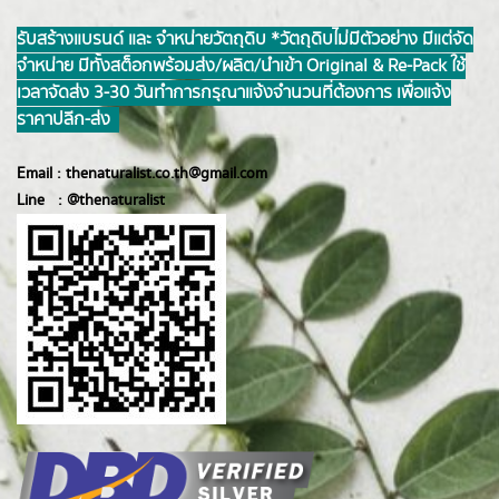
รับสร้างแบรนด์ และ จำหน่ายวัตถุดิบ *วัตถุดิบไม่มีตัวอย่าง มีแต่จัด
จำหน่าย มีทั้งสต็อกพร้อมส่ง/ผลิต/นำเข้า Original & Re-Pack ใช้
เวลาจัดส่ง 3-30 วันทำการ กรุณาแจ้งจำนวนที่ต้องการ เพื่อแจ้ง
ราคาปลีก-ส่ง
Email :
thenaturalist.co.th@gmail.com
Line :
@thenatur
alist