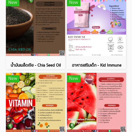
New
New
น้ำมันเมล็ดเจีย - Chia Seed Oil
อาหารเสริมเด็ก - Kid Immune
New
New