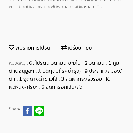
ผลัดเปลี่ยนเซลล์ผิวและฟื้นฟูคอลลาเจนและอีลาสติน
เพิ่มรายการโปรด
เปรียบเทียบ
G. โปรตีน วิตามีน อะมิโน
2 วิตามิน
1 ภูมิ
หมวดหมู่ :
,
,
ต้านอนุมูลฯ
J. วัตถุดิบ(โรคบำรุง)
9 ประสาท/สมอง/
,
,
ตา
1 จุดด่างดำขาวใส
3 ลดฝ้ากระ/ริ้วรอย
K.
,
,
,
ผิวหนัง/ศีรษะ
6 ลดการอักเสบ/สิว
,
Share