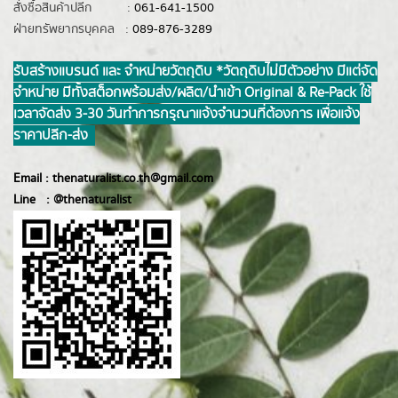
สั่งซื้อสินค้าปลีก :
061-641-1500
ฝ่ายทรัพยากรบุคคล :
089-876-3289
รับสร้างแบรนด์ และ จำหน่ายวัตถุดิบ *วัตถุดิบไม่มีตัวอย่าง มีแต่จัด
จำหน่าย มีทั้งสต็อกพร้อมส่ง/ผลิต/นำเข้า Original & Re-Pack ใช้
เวลาจัดส่ง 3-30 วันทำการ กรุณาแจ้งจำนวนที่ต้องการ เพื่อแจ้ง
ราคาปลีก-ส่ง
Email :
thenaturalist.co.th@gmail.com
Line :
@thenatur
alist