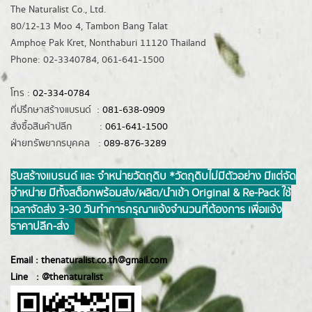
The Naturalist Co., Ltd.
80/12-13 Moo 4, Tambon Bang Talat
Amphoe Pak Kret, Nonthaburi 11120 Thailand
Phone: 02-3340784, 061-641-1500
โทร :
02-334-0784
ที่ปรึกษาสร้างแบรนด์ :
081-638-0909
สั่งซื้อสินค้าปลีก :
061-641-1500
ฝ่ายทรัพยากรบุคคล :
089-876-3289
รับสร้างแบรนด์ และ จำหน่ายวัตถุดิบ *วัตถุดิบไม่มีตัวอย่าง มีแต่จัด
จำหน่าย มีทั้งสต็อกพร้อมส่ง/ผลิต/นำเข้า Original & Re-Pack ใช้
เวลาจัดส่ง 3-30 วันทำการ กรุณาแจ้งจำนวนที่ต้องการ เพื่อแจ้ง
ราคาปลีก-ส่ง
Email :
thenaturalist.co.th@gmail.com
Line :
@thenatur
alist