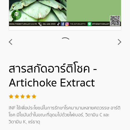
สารสกัดอาร์ติโชค -
Artichoke Extract
INF ใช้เพื่อประโยชน์ในการรักษาโรคมานานหลายศตวรรษ อาร์ติ
โชค มีไขมันต่ำในขณะที่อุดมไปด้วยไฟเบอร์, วิตามิน C และ
วิตามิน K, แร่ธาตุ