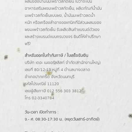
ผสมของน้ำมันมะพร้าวสกัดเย็น ไม่ว่าจะเป็น
อาหารเสริมผงมะพร้าวสกัดเย็น, ผลิตภัณฑ์น้ำมัน
มะพร้าวสกัดเย็นแบบผง,
น้ำมันมะพร้าวลดน้ำ
หนัก
หรือเครื่องสำอางออแกนิคที่มีส่วนผสมของ
ผงมะพร้าวสกัดเย็น รับผลิตสินค้าแบรนด์ตัวเอง
และสร้างแบรนด์แบบครบวงจร ยินดีให้คำปรึกษา
ฟรี!
สำหรับออกใบกำกับภาษี / ใบเสร็จรับเงิน
บริษัท เดอะ เนเชอรัลลิสท์ จำกัด(ส่านักงานใหญ่)
เลขที่ 80/12-13 หมู่ที่ 4 ตำบลบางตลาด
อำเภอปากเกร็ด
จังหวัดนนทบุรี
รหัสไปรษณีย์ 11120
เลขผู้เสียภาษี 012 556 303 3812
โทร 02-3340784
วัน-เวลา เปิดทำการ :
จ.- ศ. 08:30-17:30 น.. (หยุดวันเสาร์-อาทิตย์)