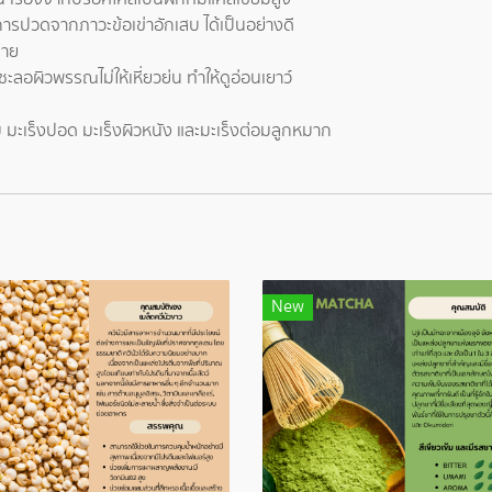
การปวดจากภาวะข้อเข่าอักเสบ ได้เป็นอย่างดี
กาย
ะลอผิวพรรณไม่ให้เหี่ยวย่น ทำให้ดูอ่อนเยาว์
นม มะเร็งปอด มะเร็งผิวหนัง และมะเร็งต่อมลูกหมาก
New