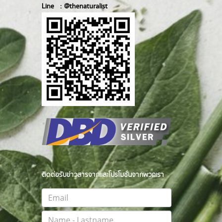
Line :
@thenatur
alist
ติดต่อรับข่าวสารจากและโปรโมชั่นจากพวกเรา