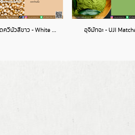
เมล็ดควีนัวสีขาว - White Quinoa Seed
อุจิมัทฉะ - UJI Match