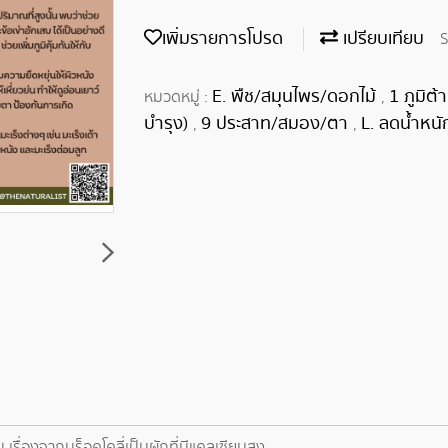
เพิ่มรายการโปรด
เปรียบเทียบ
S
E. พืช/สมุนไพร/ดอกไม้
1 ภูมิต
หมวดหมู่ :
,
บำรุง)
9 ประสาท/สมอง/ตา
L. ลดน้ำหนั
,
,
เรื่องจากบร็อคโคลี่เป็นผักที่มีแคลเซียมสูง