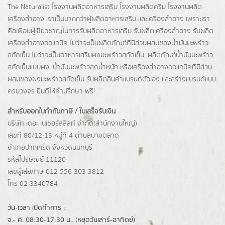
The Naturalist
โรงงานผลิตอาหารเสริม
โรงงานผลิตครีม
โรงงานผลิต
เครื่องสำอาง เราเป็นมากกว่าผู้
ผลิตอาหารเสริม
และเครื่องสำอาง เพราะเรา
คือเพื่อนผู้เชี่ยวชาญในการรับผลิตอาหารเสริม รับผลิตเครื่องสำอาง รับผลิต
เครื่องสำอางออแกนิค ไม่ว่าจะเป็นผลิตภัณฑ์ที่มีส่วนผสมของน้ำมันมะพร้าว
สกัดเย็น ไม่ว่าจะเป็นอาหารเสริมผงมะพร้าวสกัดเย็น, ผลิตภัณฑ์น้ำมันมะพร้าว
สกัดเย็นแบบผง,
น้ำมันมะพร้าวลดน้ำหนัก
หรือเครื่องสำอางออแกนิคที่มีส่วน
ผสมของผงมะพร้าวสกัดเย็น รับผลิตสินค้าแบรนด์ตัวเอง และสร้างแบรนด์แบบ
ครบวงจร ยินดีให้คำปรึกษา ฟรี!
สำหรับออกใบกำกับภาษี / ใบเสร็จรับเงิน
บริษัท เดอะ เนเชอรัลลิสท์ จำกัด(ส่านักงานใหญ่)
เลขที่ 80/12-13 หมู่ที่ 4 ตำบลบางตลาด
อำเภอปากเกร็ด
จังหวัดนนทบุรี
รหัสไปรษณีย์ 11120
เลขผู้เสียภาษี 012 556 303 3812
โทร 02-3340784
วัน-เวลา เปิดทำการ :
จ.- ศ. 08:30-17:30 น.. (หยุดวันเสาร์-อาทิตย์)