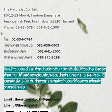
The Naturalist Co., Ltd.
80/12-13 Moo 4, Tambon Bang Talat
Amphoe Pak Kret, Nonthaburi 11120 Thailand
Phone: 02-3340784, 061-641-1500
โทร :
02-334-0784
ที่ปรึกษาสร้างแบรนด์ :
081-638-0909
สั่งซื้อสินค้าปลีก :
061-641-1500
ฝ่ายทรัพยากรบุคคล :
089-876-3289
รับสร้างแบรนด์ และ จำหน่ายวัตถุดิบ *วัตถุดิบไม่มีตัวอย่าง มีแต่จัด
จำหน่าย มีทั้งสต็อกพร้อมส่ง/ผลิต/นำเข้า Original & Re-Pack ใช้
เวลาจัดส่ง 3-30 วันทำการ กรุณาแจ้งจำนวนที่ต้องการ เพื่อแจ้ง
ราคาปลีก-ส่ง
Email :
thenaturalist.co.th@gmail.com
Line :
@thenatur
alist