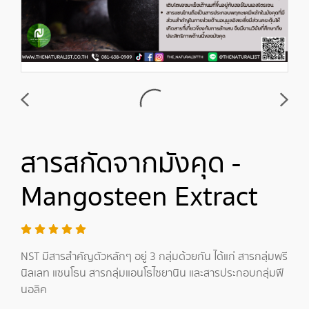
สารสกัดจากมังคุด -
Mangosteen Extract
NST มีสารสำคัญตัวหลักๆ อยู่ 3 กลุ่มด้วยกัน ได้แก่ สารกลุ่มพรี
นิลเลท แซนโธน สารกลุ่มแอนโธไซยานิน และสารประกอบกลุ่มฟี
นอลิค