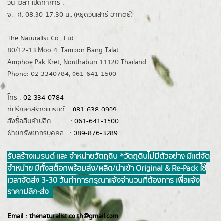
วัน-เวลา เปิดทำการ :
จ.- ศ. 08:30-17:30 น.. (หยุดวันเสาร์-อาทิตย์)
The Naturalist Co., Ltd.
80/12-13 Moo 4, Tambon Bang Talat
Amphoe Pak Kret, Nonthaburi 11120 Thailand
Phone: 02-3340784, 061-641-1500
โทร :
02-334-0784
ที่ปรึกษาสร้างแบรนด์ :
081-638-0909
สั่งซื้อสินค้าปลีก :
061-641-1500
ฝ่ายทรัพยากรบุคคล :
089-876-3289
รับสร้างแบรนด์ และ จำหน่ายวัตถุดิบ *วัตถุดิบไม่มีตัวอย่าง มีแต่จัด
จำหน่าย มีทั้งสต็อกพร้อมส่ง/ผลิต/นำเข้า Original & Re-Pack ใช้
เวลาจัดส่ง 3-30 วันทำการ กรุณาแจ้งจำนวนที่ต้องการ เพื่อแจ้ง
ราคาปลีก-ส่ง
Email :
thenaturalist.co.th@gmail.com