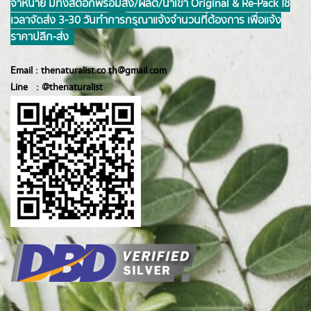
จำหน่าย มีทั้งสต็อกพร้อมส่ง/ผลิต/นำเข้า Original & Re-Pack ใช้
เวลาจัดส่ง 3-30 วันทำการ กรุณาแจ้งจำนวนที่ต้องการ เพื่อแจ้ง
ราคาปลีก-ส่ง
Email :
thenaturalist.co.th@gmail.com
Line :
@thenatur
alist