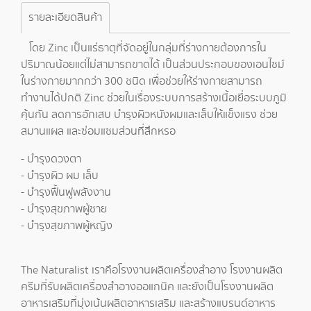
รายละเอียดสินค้า
โดย Zinc เป็นแร่ธาตุที่จัดอยู่ในกลุ่มที่ร่างกายต้องการใน
ปริมาณน้อยแต่ไม่สามารถขาดได้ เป็นส่วนประกอบของเอนไซม์
ในร่างกายมากกว่า 300 ชนิด เพื่อช่วยให้ร่างกายสามารถ
ทำงานได้ปกติ Zinc ช่วยในเรื่องระบบการสร้างเนื้อเยื่อระบบภูมิ
คุ้นกัน ลดการอักเสบ บำรุงผิวหนังผมและเล็บให้แข็งแรง ช่วย
สมานแผล และซ่อมแซมส่วนที่สึกหรอ
- บำรุงดวงตา
- บำรุงผิว ผม เล็บ
- บำรุงฟื้นฟูพลังงาน
- บำรุงสุขภาพผู้ชาย
- บำรุงสุขภาพผู้หญิง
The Naturalist เราคือ
โรงงานผลิตเครื่องสำอาง
โรงงานผลิต
ครีม
ที่
รับผลิตเครื่องสำอาง
ออแกนิค และยังเป็น
โรงงานผลิต
อาหารเสริม
ที่มุ่งเน้น
ผลิตอาหารเสริม
และ
สร้างแบรนด์
อาหาร