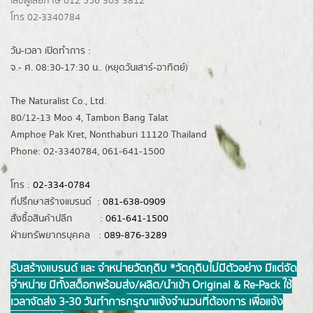
เลขผู้เสียภาษี 012 556 303 3812
โทร 02-3340784
วัน-เวลา เปิดทำการ :
จ.- ศ. 08:30-17:30 น.. (หยุดวันเสาร์-อาทิตย์)
The Naturalist Co., Ltd.
80/12-13 Moo 4, Tambon Bang Talat
Amphoe Pak Kret, Nonthaburi 11120 Thailand
Phone: 02-3340784, 061-641-1500
โทร :
02-334-0784
ที่ปรึกษาสร้างแบรนด์ :
081-638-0909
สั่งซื้อสินค้าปลีก :
061-641-1500
ฝ่ายทรัพยากรบุคคล :
089-876-3289
รับสร้างแบรนด์ และ จำหน่ายวัตถุดิบ *วัตถุดิบไม่มีตัวอย่าง มีแต่จัด
จำหน่าย มีทั้งสต็อกพร้อมส่ง/ผลิต/นำเข้า Original & Re-Pack ใช้
เวลาจัดส่ง 3-30 วันทำการ กรุณาแจ้งจำนวนที่ต้องการ เพื่อแจ้ง