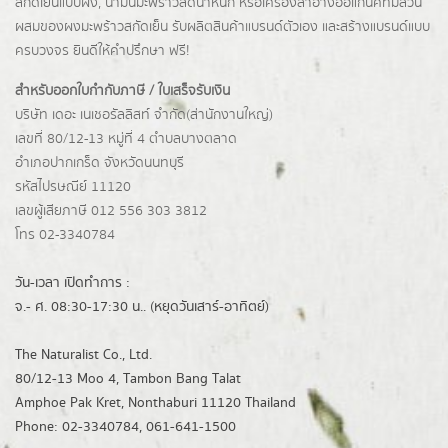
สกัดเย็นแบบผง,
น้ำมันมะพร้าวลดน้ำหนัก
หรือเครื่องสำอางออแกนิคที่มีส่วน
ผสมของผงมะพร้าวสกัดเย็น รับผลิตสินค้าแบรนด์ตัวเอง และสร้างแบรนด์แบบ
ครบวงจร ยินดีให้คำปรึกษา ฟรี!
สำหรับออกใบกำกับภาษี / ใบเสร็จรับเงิน
บริษัท เดอะ เนเชอรัลลิสท์ จำกัด(ส่านักงานใหญ่)
เลขที่ 80/12-13 หมู่ที่ 4 ตำบลบางตลาด
อำเภอปากเกร็ด
จังหวัดนนทบุรี
รหัสไปรษณีย์ 11120
เลขผู้เสียภาษี 012 556 303 3812
โทร 02-3340784
วัน-เวลา เปิดทำการ :
จ.- ศ. 08:30-17:30 น.. (หยุดวันเสาร์-อาทิตย์)
The Naturalist Co., Ltd.
80/12-13 Moo 4, Tambon Bang Talat
Amphoe Pak Kret, Nonthaburi 11120 Thailand
Phone: 02-3340784, 061-641-1500