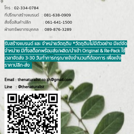
โทร :
02-334-0784
ที่ปรึกษาสร้างแบรนด์ :
081-638-0909
สั่งซื้อสินค้าปลีก :
061-641-1500
ฝ่ายทรัพยากรบุคคล :
089-876-3289
รับสร้างแบรนด์ และ จำหน่ายวัตถุดิบ *วัตถุดิบไม่มีตัวอย่าง มีแต่จัด
จำหน่าย มีทั้งสต็อกพร้อมส่ง/ผลิต/นำเข้า Original & Re-Pack ใช้
เวลาจัดส่ง 3-30 วันทำการ กรุณาแจ้งจำนวนที่ต้องการ เพื่อแจ้ง
ราคาปลีก-ส่ง
Email :
thenaturalist.co.th@gmail.com
Line :
@thenatur
alist