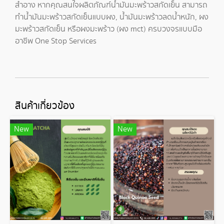
สำอาง
หากคุณสนใจผลิตภัณฑ์
น้ำมันมะพร้าวสกัดเย็น
สามารถ
ทำ
น้ำมันมะพร้าวสกัดเย็นแบบผง
,
น้ำมันมะพร้าวลดน้ำหนัก
,
ผง
มะพร้าวสกัดเย็น
หรือ
ผงมะพร้าว
(
ผง mct
) ครบวงจรแบบมือ
อาชีพ One Stop Services
สินค้าเกี่ยวข้อง
New
New