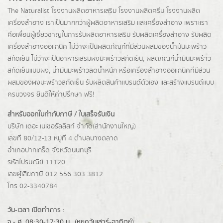
The Naturalist
โรงงานผลิตอาหารเสริม
โรงงานผลิตครีม
โรงงานผลิต
เครื่องสำอาง เราเป็นมากกว่าผู้
ผลิตอาหารเสริม
และเครื่องสำอาง เพราะเรา
คือเพื่อนผู้เชี่ยวชาญในการรับผลิตอาหารเสริม รับผลิตเครื่องสำอาง รับผลิต
เครื่องสำอางออแกนิค ไม่ว่าจะเป็นผลิตภัณฑ์ที่มีส่วนผสมของน้ำมันมะพร้าว
สกัดเย็น ไม่ว่าจะเป็นอาหารเสริมผงมะพร้าวสกัดเย็น, ผลิตภัณฑ์น้ำมันมะพร้าว
สกัดเย็นแบบผง,
น้ำมันมะพร้าวลดน้ำหนัก
หรือเครื่องสำอางออแกนิคที่มีส่วน
ผสมของผงมะพร้าวสกัดเย็น รับผลิตสินค้าแบรนด์ตัวเอง และสร้างแบรนด์แบบ
ครบวงจร ยินดีให้คำปรึกษา ฟรี!
สำหรับออกใบกำกับภาษี / ใบเสร็จรับเงิน
บริษัท เดอะ เนเชอรัลลิสท์ จำกัด(ส่านักงานใหญ่)
เลขที่ 80/12-13 หมู่ที่ 4 ตำบลบางตลาด
อำเภอปากเกร็ด
จังหวัดนนทบุรี
รหัสไปรษณีย์ 11120
เลขผู้เสียภาษี 012 556 303 3812
โทร 02-3340784
วัน-เวลา เปิดทำการ :
จ.- ศ. 08:30-17:30 น.. (หยุดวันเสาร์-อาทิตย์)