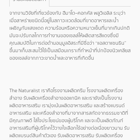
จากงานวิจัยที่เกี่ยวข้องกับ ฮีมาโต–คอกคัส พลูวิเอลิส ระบุว่า
เมื่อสาหร่ายชนิดนี้อยู่ในสภาวะแวดล้อมที่ขาดอาหารและน้ำ
เผชิญกับแสงแดด ความร้อนหรือความหนาวเย็นที่มากเกินปกติ
มันจะปรับกลไกการทำงานของเซลล์ให้ผลิตสารสีแดงซึ่งมี
คุณสมบัติในการต่อต้านอนุมูลอิสระที่มีชื่อว่า “แอสตาแซนธิน”
ขึ้นมาเก็บสะสมไว้ใช้เป็นเสมือนเกราะที่ทำหน้าที่ปกป้องนิวเคลียส
ของเซลล์จากภาวะขาดน้ำและอาหารที่เกิดขึ้น
The Naturalist เราคือ
โรงงานผลิตครีม
โรงงานผลิตเครื่อง
สำอาง
รับผลิตเครื่องสำอางออแกนิค
และเรายังเป็น
โรงงาน
ผลิตอาหารเสริม
เรามุ่งเน้น
ผลิตอาหารเสริม
และ
สร้างแบรนด์
อาหารเสริม และเครื่องสำอางที่มาจากสารสกัดจากธรรมชาติที่
มีคุณภาพดี ใส่ใจประโยชน์ของผู้บริโภค และจะเป็นผลิตภัณฑ์
อาหารเสริมที่ผู้บริโภคไว้วางใจเลือกใช้อย่างต่อเนื่องยาวนาน รับ
ผลิตแบรนด์สินค้าตัวเอง
รับผลิตอาหารเสริม
รับผลิตเครื่อง