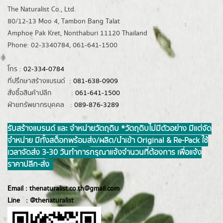
The Naturalist Co., Ltd.
80/12-13 Moo 4, Tambon Bang Talat
Amphoe Pak Kret, Nonthaburi 11120 Thailand
Phone: 02-3340784, 061-641-1500
โทร :
02-334-0784
ที่ปรึกษาสร้างแบรนด์ :
081-638-0909
สั่งซื้อสินค้าปลีก :
061-641-1500
ฝ่ายทรัพยากรบุคคล :
089-876-3289
รับสร้างแบรนด์ และ จำหน่ายวัตถุดิบ *วัตถุดิบไม่มีตัวอย่าง มีแต่จัด
จำหน่าย มีทั้งสต็อกพร้อมส่ง/ผลิต/นำเข้า Original & Re-Pack ใช้
เวลาจัดส่ง 3-30 วันทำการ กรุณาแจ้งจำนวนที่ต้องการ เพื่อแจ้ง
ราคาปลีก-ส่ง
Email :
thenaturalist.co.th@gmail.com
Line :
@thenatur
alist