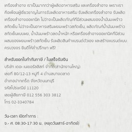
เครื่องสำอาง เราเป็นมากกว่าผู้
ผลิตอาหารเสริม
และเครื่องสำอาง เพราะเรา
คือเพื่อนผู้เชี่ยวชาญในการรับผลิตอาหารเสริม รับผลิตเครื่องสำอาง รับผลิต
เครื่องสำอางออแกนิค ไม่ว่าจะเป็นผลิตภัณฑ์ที่มีส่วนผสมของน้ำมันมะพร้าว
สกัดเย็น ไม่ว่าจะเป็นอาหารเสริมผงมะพร้าวสกัดเย็น, ผลิตภัณฑ์น้ำมันมะพร้าว
สกัดเย็นแบบผง,
น้ำมันมะพร้าวลดน้ำหนัก
หรือเครื่องสำอางออแกนิคที่มีส่วน
ผสมของผงมะพร้าวสกัดเย็น รับผลิตสินค้าแบรนด์ตัวเอง และสร้างแบรนด์แบบ
ครบวงจร ยินดีให้คำปรึกษา ฟรี!
สำหรับออกใบกำกับภาษี / ใบเสร็จรับเงิน
บริษัท เดอะ เนเชอรัลลิสท์ จำกัด(ส่านักงานใหญ่)
เลขที่ 80/12-13 หมู่ที่ 4 ตำบลบางตลาด
อำเภอปากเกร็ด
จังหวัดนนทบุรี
รหัสไปรษณีย์ 11120
เลขผู้เสียภาษี 012 556 303 3812
โทร 02-3340784
วัน-เวลา เปิดทำการ :
จ.- ศ. 08:30-17:30 น.. (หยุดวันเสาร์-อาทิตย์)