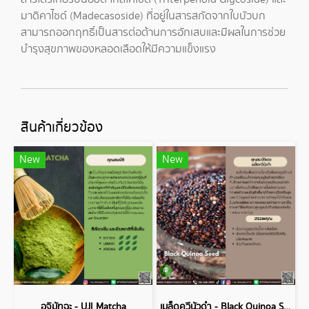
มาดิคาไซด์ (Madecasoside) ที่อยู่ในสารสกัดจากใบบัวบก
สามารถออกฤทธิ์เป็นสารต่อต้านการอักเสบและมีผลในการช่วย
บำรุงสุขภาพของหลอดเลือดให้มีความแข็งแรง
สินค้าเกี่ยวข้อง
New
New
อุจิมัทฉะ - UJI Matcha
เมล็ดควีนัวดำ - Black Quinoa Seed