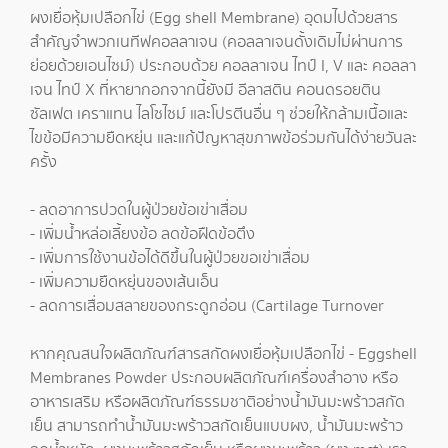
ผงเยื่อหุ้มเปลือกไข่ (Egg shell Membrane) อุดมไปด้วยสาร
สำคัญจำพวกเนทีฟคอลลาเจน (คอลลาเจนดั้งเดิมไม่ผ่านการ
ย่อยด้วยเอนไซม์) ประกอบด้วย คอลลาเจน ไทป์ I, V และ คอลลา
เจน ไทป์ X ที่หายากอกจากนี้ยังมี อีลาสติน คอนดรอยติน
ซัลเฟต เคราแทน ไลโซไซม์ และโปรตีนอื่น ๆ ช่วยให้กล้ามเนื้อและ
ไขข้อมีความยืดหยุ่น และแก้ปัญหาสุขภาพข้อร่วมกันได้ง่ายวันละ
ครั้ง
- ลดอาการปวดในผู้ป่วยข้อเข่าเสื่อม
- เพิ่มน้ำหล่อเลี้ยงข้อ ลดข้อฝืดข้อตึง
- เพิ่มการใช้งานข้อได้ดีขึ้นในผู้ป่วยขอเข่าเสื่อม
- เพิ่มความยืดหยุ่นของเส้นเอ็น
- ลดการเสื่อมสลายของกระดูกอ่อน (Cartilage Turnover
หากคุณสนใจผลิตภัณฑ์สารสกัดผงเยื่อหุ้มเปลือกไข่ - Eggshell
Membranes Powder ประกอบผลิตภัณฑ์เครื่องสำอาง หรือ
อาหารเสริม หรือผลิตภัณฑ์ธรรมชาติอย่าง
น้ำมันมะพร้าวสกัด
เย็น
สามารถทำ
น้ำมันมะพร้าวสกัดเย็นแบบผง
,
น้ำมันมะพร้าว