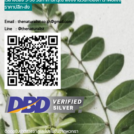
เวลาจัดส่ง 3-30 วันทำการ กรุณาแจ้งจำนวนที่ต้องการ เพื่อแจ้ง
ราคาปลีก-ส่ง
Email :
thenaturalist.co.th@gmail.com
Line :
@thenatur
alist
ติดต่อรับข่าวสารจากและโปรโมชั่นจากพวกเรา