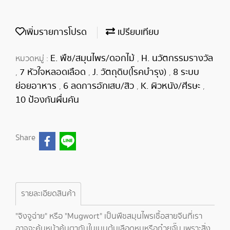
เพิ่มรายการโปรด
เปรียบเทียบ
E. พืช/สมุนไพร/ดอกไม้
H. นวัตกรรมรางวัล
หมวดหมู่ :
,
7 หัวใจหลอดเลือด
J. วัตถุดิบ(โรคบำรุง)
8 ระบบ
,
,
,
ย่อยอาหาร
6 ลดการอักเสบ/สิว
K. ผิวหนัง/ศีรษะ
,
,
,
10 ป้องกันผื่นคัน
Share
รายละเอียดสินค้า
"จิงจูฉ่าย" หรือ "Mugwort" เป็นพืชสมุนไพรเชื้อสายจีนที่เรา
อาจจะคุ้นหน้าคุ้นตากันในเมนูต้มเลือดหมูหรือก๋วยจั๊บ เพราะสิ่ง