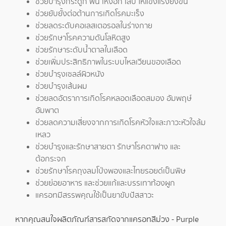
ช่วยบำรุงกระดูก ฟัน เหงือก เล็บ ให้แข็งแรงยิ่งขึ้น
ช่วยยับยั้งต่อต้านการเกิดโรคมะเร็ง
ช่วยลดระดับคอเลสเตอรอลในร่างกาย
ช่วยรักษาโรคความดันโลหิตสูง
ช่วยรักษาระดับน้ำตาลในเลือด
ช่วยเพิ่มประสิทธิภาพในระบบไหลเวียนของเลือด
ช่วยบำรุงเซลล์ผิวหนัง
ช่วยบำรุงเส้นผม
ช่วยลดอัตราการเกิดโรคหลอดเลือดสมอง อัมพฤษ์
อัมพาต
ช่วยลดความเสี่ยงจากการเกิดโรคหัวใจและภาวะหัวใจล้ม
เหลว
ช่วยบำรุงและรักษาสายตา รักษาโรคตาฟาง และ
ต้อกระจก
ช่วยรักษาโรคถุงลมโป่งพองและไทยรอยด์เป็นพิษ
ช่วยย่อยอาหาร และช่วยแก้และบรรเทาท้องผูก
แครอทมีสรรพคุณใช้เป็นยาขับปัสสาวะ
หากคุณสนใจผลิตภัณฑ์สารสกัดจากแครอทสีม่วง - Purple