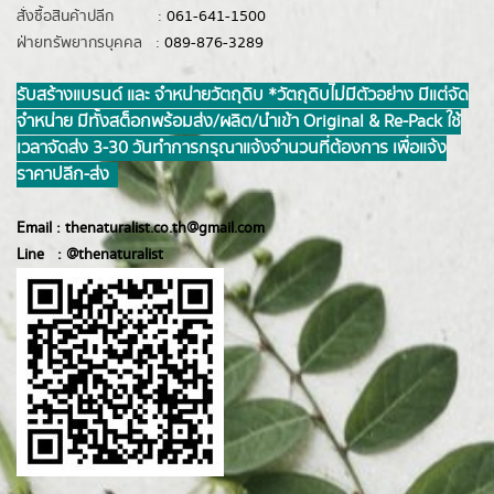
สั่งซื้อสินค้าปลีก :
061-641-1500
ฝ่ายทรัพยากรบุคคล :
089-876-3289
รับสร้างแบรนด์ และ จำหน่ายวัตถุดิบ *วัตถุดิบไม่มีตัวอย่าง มีแต่จัด
จำหน่าย มีทั้งสต็อกพร้อมส่ง/ผลิต/นำเข้า Original & Re-Pack ใช้
เวลาจัดส่ง 3-30 วันทำการ กรุณาแจ้งจำนวนที่ต้องการ เพื่อแจ้ง
ราคาปลีก-ส่ง
Email :
thenaturalist.co.th@gmail.com
Line :
@thenatur
alist