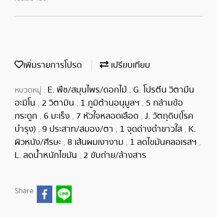
เพิ่มรายการโปรด
เปรียบเทียบ
E. พืช/สมุนไพร/ดอกไม้
G. โปรตีน วิตามีน
หมวดหมู่ :
,
อะมิโน
2 วิตามิน
1 ภูมิต้านอนุมูลฯ
5 กล้ามข้อ
,
,
,
กระดูก
6 มะเร็ง
7 หัวใจหลอดเลือด
J. วัตถุดิบ(โรค
,
,
,
บำรุง)
9 ประสาท/สมอง/ตา
1 จุดด่างดำขาวใส
K.
,
,
,
ผิวหนัง/ศีรษะ
8 เส้นผมเงางาม
1 ลดไขมันคลอเรสฯ
,
,
,
L. ลดน้ำหนักไขมัน
2 ขับถ่าย/ล้างสาร
,
Share