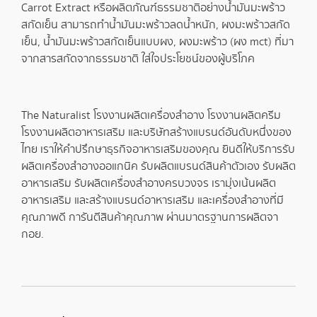
Carrot Extract หรือผลิตภัณฑ์ธรรมชาติอย่าง
น้ำมันมะพร้าว
สกัดเย็น
สามารถทำ
น้ำมันมะพร้าวลดน้ำหนัก
,
ผงมะพร้าวสกัด
เย็น
,
น้ำมันมะพร้าวสกัดเย็นแบบผง
,
ผงมะพร้าว
(
ผง mct
) ที่มา
จากสารสกัดจากธรรมชาติ ใส่ใจประโยชน์ของผู้บริโภค
The Naturalist
โรงงานผลิตเครื่องสำอาง
โรงงานผลิตครีม
โรงงานผลิตอาหารเสริม
และบริษัท
สร้างแบรนด์
อันดับหนึ่งของ
ไทย เราให้คำปรึกษาธุรกิจอาหารเสริมของคุณ ยินดีให้บริการ
รับ
ผลิตเครื่องสำอางออแกนิค
รับผลิตแบรนด์สินค้าตัวเอง
รับผลิต
อาหารเสริม
รับผลิตเครื่องสำอาง
ครบวงจร
เรามุ่งเน้น
ผลิต
อาหารเสริม
และสร้างแบรนด์อาหารเสริม และเครื่องสำอางที่มี
คุณภาพดี การันตีสินค้าคุณภาพ ผ่านมาตรฐานการผลิตจา
กอย.