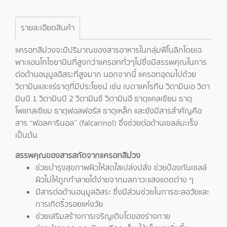
รายละเอียดสินค้า
แครอทสีม่วงจะมีปริมาณของสารอาหารในกลุ่มฟีโนลิกโดยเฉ
พาะแอนโทไซยานินที่สูงกว่าแครอททั่วๆไปซึ่งมีสรรพคุณในการ
ต่อต้านอนุมูลอิสระที่สูงมาก นอกจากนี้ แครอทอุดมไปด้วย
วิตามินและแร่ธาตุที่มีประโยชน์ เช่น เบตาแคโรทีน วิตามินเอ วิตา
มินบี 1 วิตามินบี 2 วิตามินซี วิตามินอี ธาตุแคลเซียม ธาตุ
โพแทสเซียม ธาตุฟอสฟอรัส ธาตุเหล็ก และยังมีสารสำคัญคือ
สาร “ฟอลคารินอล” (falcarinol) ซึ่งช่วยต่อต้านเซลล์มะเร็ง
เป็นต้น
สรรพคุณของสารสกัดจากแครอทสีม่วง
ช่วยบำรุงสุขภาพผิวให้สดใสเปล่งปลั่ง ช่วยป้องกันเซลล์
ผิวไม่ให้ถูกทำลายได้ง่ายจากมลภาวะแสงแดดต่าง ๆ
มีสารต่อต้านอนุมูลอิสระ ซึ่งมีส่วนช่วยในการชะลอวัยและ
การเกิดริ้วรอยแห่งวัย
ช่วยเสริมสร้างการเจริญเติบโตของร่างกาย