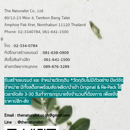
The Naturalist Co., Ltd.
80/12-13 Moo 4, Tambon Bang Talat
Amphoe Pak Kret, Nonthaburi 11120 Thailand
Phone: 02-3340784, 061-641-1500
โทร :
02-334-0784
ที่ปรึกษาสร้างแบรนด์ :
081-638-0909
สั่งซื้อสินค้าปลีก :
061-641-1500
ฝ่ายทรัพยากรบุคคล :
089-876-3289
รับสร้างแบรนด์ และ จำหน่ายวัตถุดิบ *วัตถุดิบไม่มีตัวอย่าง มีแต่จัด
จำหน่าย มีทั้งสต็อกพร้อมส่ง/ผลิต/นำเข้า Original & Re-Pack ใช้
เวลาจัดส่ง 3-30 วันทำการ กรุณาแจ้งจำนวนที่ต้องการ เพื่อแจ้ง
ราคาปลีก-ส่ง
Email :
thenaturalist.co.th@gmail.com
Line :
@thenatur
alist