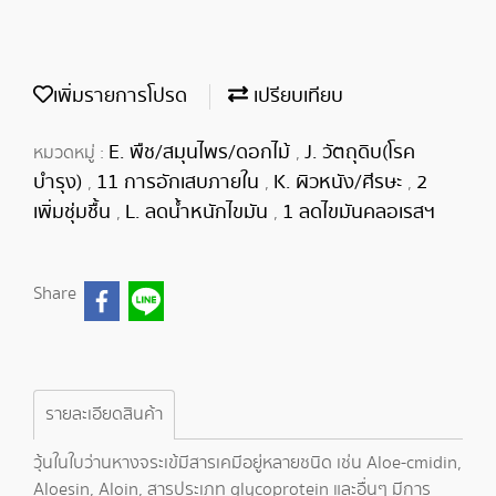
เพิ่มรายการโปรด
เปรียบเทียบ
E. พืช/สมุนไพร/ดอกไม้
J. วัตถุดิบ(โรค
หมวดหมู่ :
,
บำรุง)
11 การอักเสบภายใน
K. ผิวหนัง/ศีรษะ
2
,
,
,
เพิ่มชุ่มชื้น
L. ลดน้ำหนักไขมัน
1 ลดไขมันคลอเรสฯ
,
,
Share
รายละเอียดสินค้า
วุ้นในใบว่านหางจระเข้มีสารเคมีอยู่หลายชนิด เช่น Aloe-cmidin,
Aloesin, Aloin, สารประเภท glycoprotein และอื่นๆ มีการ