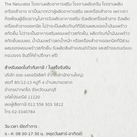
The Naturalist
โรงงานผลิตอาหารเสริม
โรงงานผลิตครีม
โรงงานผลิต
เครื่องสำอาง เราเป็นมากกว่าผู้
ผลิตอาหารเสริม
และเครื่องสำอาง เพราะเรา
คือเพื่อนผู้เชี่ยวชาญในการรับผลิตอาหารเสริม รับผลิตเครื่องสำอาง รับผลิต
เครื่องสำอางออแกนิค ไม่ว่าจะเป็นผลิตภัณฑ์ที่มีส่วนผสมของน้ำมันมะพร้าว
สกัดเย็น ไม่ว่าจะเป็นอาหารเสริมผงมะพร้าวสกัดเย็น, ผลิตภัณฑ์น้ำมันมะพร้าว
สกัดเย็นแบบผง,
น้ำมันมะพร้าวลดน้ำหนัก
หรือเครื่องสำอางออแกนิคที่มีส่วน
ผสมของผงมะพร้าวสกัดเย็น รับผลิตสินค้าแบรนด์ตัวเอง และสร้างแบรนด์แบบ
ครบวงจร ยินดีให้คำปรึกษา ฟรี!
สำหรับออกใบกำกับภาษี / ใบเสร็จรับเงิน
บริษัท เดอะ เนเชอรัลลิสท์ จำกัด(ส่านักงานใหญ่)
เลขที่ 80/12-13 หมู่ที่ 4 ตำบลบางตลาด
อำเภอปากเกร็ด
จังหวัดนนทบุรี
รหัสไปรษณีย์ 11120
เลขผู้เสียภาษี 012 556 303 3812
โทร 02-3340784
วัน-เวลา เปิดทำการ :
จ.- ศ. 08:30-17:30 น.. (หยุดวันเสาร์-อาทิตย์)