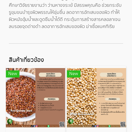
ศึกษาวิจัยรายงานว่า ว่านหางจระเข้ มีสรรพคุณคือ ช่วยกระชับ
รูขุมขนบำรุงผิวพรรณให้ชุ่มชื้น ลดอาการอักเสบของผิว ทำให้
ผิวหนังอุ้มน้ำและดูดซึมน้ำได้ดี กระตุ้นการสร้างสารคลอลาเจน
ลบรอยจุดด่างดำ ลดอาการอักเสบของผิว ฆ่าเชื้อแบคทีเรีย
สินค้าเกี่ยวข้อง
New
New