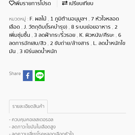
เพิ่มรายการโปรด
เปรียบเทียบ
F. ผลไม้
1 ภูมิต้านอนุมูลฯ
7 หัวใจหลอด
หมวดหมู่ :
,
,
เลือด
J. วัตถุดิบ(โรคบำรุง)
8 ระบบย่อยอาหาร
2
,
,
,
เพิ่มชุ่มชื้น
3 ลดฝ้ากระ/ริ้วรอย
K. ผิวหนัง/ศีรษะ
6
,
,
,
ลดการอักเสบ/สิว
2 ขับถ่าย/ล้างสาร
L. ลดน้ำหนักไข
,
,
มัน
3 เบิร์นลดน้ำหนัก
,
Share
รายละเอียดสินค้า
- ควบคุมคอเลสเตอรอล
- ลดภาวะไขมันในเลือดสูง
- ลดความเสี่ยงโรคหลอดเลือดหัวใจ