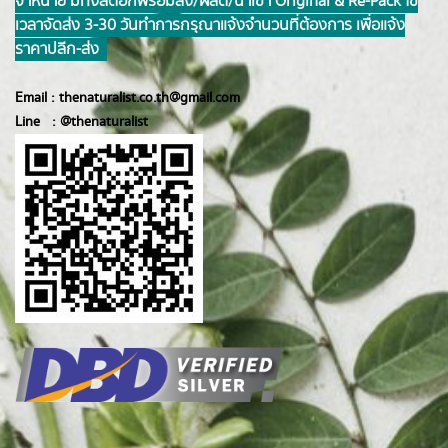
จำหน่าย มีทั้งสต็อกพร้อมส่ง/ผลิต/นำเข้า Original & Re-Pack ใช้
เวลาจัดส่ง 3-30 วันทำการ กรุณาแจ้งจำนวนที่ต้องการ เพื่อแจ้ง
ราคาปลีก-ส่ง
Email :
thenaturalist.co.th@gmail.com
Line :
@thenatur
alist