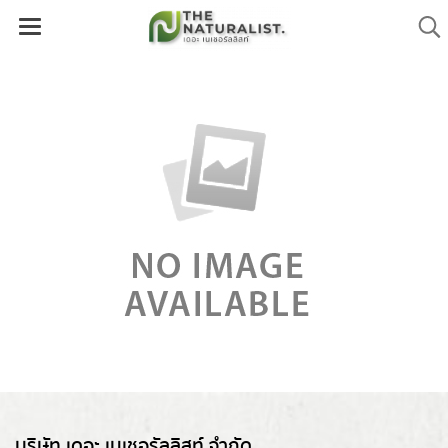
บริษัท เดอะ เนเชอรัลลิสท์ จำกัด