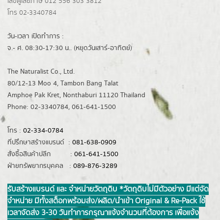
เลขผู้เสียภาษี 012 556 303 3812
โทร 02-3340784
วัน-เวลา เปิดทำการ :
จ.- ศ. 08:30-17:30 น.. (หยุดวันเสาร์-อาทิตย์)
The Naturalist Co., Ltd.
80/12-13 Moo 4, Tambon Bang Talat
Amphoe Pak Kret, Nonthaburi 11120 Thailand
Phone: 02-3340784, 061-641-1500
โทร :
02-334-0784
ที่ปรึกษาสร้างแบรนด์ :
081-638-0909
สั่งซื้อสินค้าปลีก :
061-641-1500
ฝ่ายทรัพยากรบุคคล :
089-876-3289
รับสร้างแบรนด์ และ จำหน่ายวัตถุดิบ *วัตถุดิบไม่มีตัวอย่าง มีแต่จัด
จำหน่าย มีทั้งสต็อกพร้อมส่ง/ผลิต/นำเข้า Original & Re-Pack ใช้
เวลาจัดส่ง 3-30 วันทำการ กรุณาแจ้งจำนวนที่ต้องการ เพื่อแจ้ง