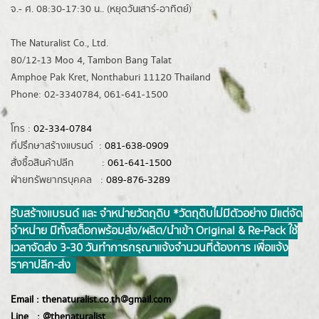
จ.- ศ. 08:30-17:30 น.. (หยุดวันเสาร์-อาทิตย์)
The Naturalist Co., Ltd.
80/12-13 Moo 4, Tambon Bang Talat
Amphoe Pak Kret, Nonthaburi 11120 Thailand
Phone: 02-3340784, 061-641-1500
โทร :
02-334-0784
ที่ปรึกษาสร้างแบรนด์ :
081-638-0909
สั่งซื้อสินค้าปลีก :
061-641-1500
ฝ่ายทรัพยากรบุคคล :
089-876-3289
รับสร้างแบรนด์ และ จำหน่ายวัตถุดิบ *วัตถุดิบไม่มีตัวอย่าง มีแต่จัด
จำหน่าย มีทั้งสต็อกพร้อมส่ง/ผลิต/นำเข้า Original & Re-Pack ใช้
เวลาจัดส่ง 3-30 วันทำการ กรุณาแจ้งจำนวนที่ต้องการ เพื่อแจ้ง
ราคาปลีก-ส่ง
Email :
thenaturalist.co.th@gmail.com
Line :
@thenatur
alist