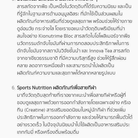
สารสกัดจากพืช เป็นหนึ่งในวัตถุดิบที่ได้รับความนิยม และเป็น
ที่รู้จักในฐานะสารต้านอนุมูลอิสระ ที่มักใช้เป็นส่วนผสมใน
ผลิตภัณฑ์อาหารเสริมที่ช่วยดูแลสุขภาพ พร้อมช่วยให้ร่างกาย
ดูอ่อนวัย กระจ่างใส โดยเราขอแนะนำวัตถุดิบพรีเมียมที่น่า
สนใจอย่าง Kionutrime Bloc สารสกัดไบโอโพลิเมอร์จากพืช
นวัตกรรมดักจับไขมันที่ผ่านการทดสอบประสิทธิภาพในการ
ดักจับไขมันจากสถาบันวิจัยชั้นนำ และ Innova Tea สารสกัด
จากชาเขียวธรรมชาติ ที่มีความบริสุทธิ์สูง ช่วยให้รู้สึกผ่อน
คลาย ลดอาการเหนื่อยล้า และสามารถนำไปผลิตเป็น
ผลิตภัณฑ์ความงามและสุขภาพได้หลากหลายรูปแบบ
Sports Nutrition ผลิตภัณฑ์เพื่อสายกีฬา
มาถึงวัตถุดิบสุดท้ายที่เราอยากแนะนำเพื่อสายกีฬาหรือผู้ที่
ชอบดูแลสุขภาพด้วยการออกกำลังกายโดยเฉพาะอย่าง ครีเอ
ทีน (Creatine) สารเสริมยอดนิยมในหมู่นักกีฬา ที่ช่วยเพิ่ม
ประสิทธิภาพในการออกกำลังกาย และช่วยให้สามารถฟื้นตัวได้
อย่างรวดเร็ว ในปัจจุบันนิยมนำไปใช้ผลิตเป็นอาหารเสริมประ
เภทกัมมี่ หรือเครื่องดื่มพร้อมดื่ม