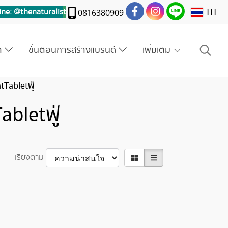
TH
ine: @thenaturalis
t
0816380909
รา
ขั้นตอนการสร้างแบรนด์
เพิ่มเติม
tTabletฟู่
abletฟู่
เรียงตาม