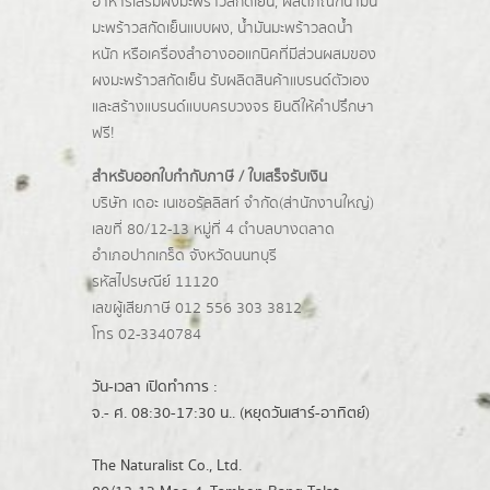
อาหารเสริมผงมะพร้าวสกัดเย็น, ผลิตภัณฑ์น้ำมัน
มะพร้าวสกัดเย็นแบบผง,
น้ำมันมะพร้าวลดน้ำ
หนัก
หรือเครื่องสำอางออแกนิคที่มีส่วนผสมของ
ผงมะพร้าวสกัดเย็น รับผลิตสินค้าแบรนด์ตัวเอง
และสร้างแบรนด์แบบครบวงจร ยินดีให้คำปรึกษา
ฟรี!
สำหรับออกใบกำกับภาษี / ใบเสร็จรับเงิน
บริษัท เดอะ เนเชอรัลลิสท์ จำกัด(ส่านักงานใหญ่)
เลขที่ 80/12-13 หมู่ที่ 4 ตำบลบางตลาด
อำเภอปากเกร็ด
จังหวัดนนทบุรี
รหัสไปรษณีย์ 11120
เลขผู้เสียภาษี 012 556 303 3812
โทร 02-3340784
วัน-เวลา เปิดทำการ :
จ.- ศ. 08:30-17:30 น.. (หยุดวันเสาร์-อาทิตย์)
The Naturalist Co., Ltd.