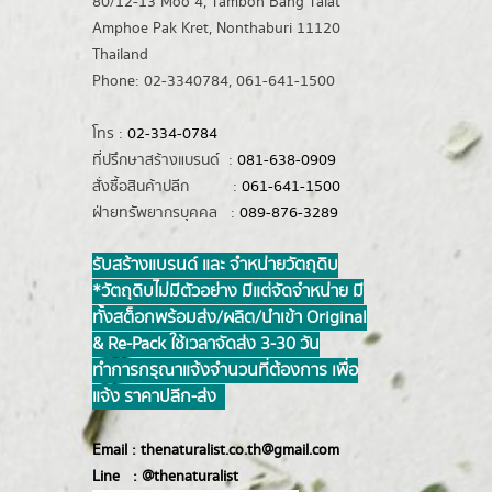
80/12-13 Moo 4, Tambon Bang Talat
Amphoe Pak Kret, Nonthaburi 11120
Thailand
Phone: 02-3340784, 061-641-1500
โทร :
02-334-0784
ที่ปรึกษาสร้างแบรนด์ :
081-638-0909
สั่งซื้อสินค้าปลีก :
061-641-1500
ฝ่ายทรัพยากรบุคคล :
089-876-3289
รับสร้างแบรนด์ และ จำหน่ายวัตถุดิบ
*วัตถุดิบไม่มีตัวอย่าง มีแต่จัดจำหน่าย มี
ทั้งสต็อกพร้อมส่ง/ผลิต/นำเข้า Original
& Re-Pack ใช้เวลาจัดส่ง 3-30 วัน
ทำการ กรุณาแจ้งจำนวนที่ต้องการ เพื่อ
แจ้ง ราคาปลีก-ส่ง
Email :
thenaturalist.co.th@gmail.com
Line :
@thenatur
alist