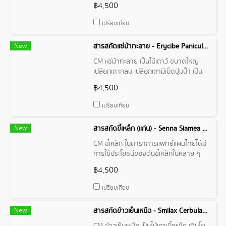
฿4,500
พื้นที่ที่ชุ่มชื้น ริมน้ำ ที่ชื้น ป่าโปร่ง เปลือก
ต้นผิวเรียบสีน้ำตาล เป็นเส้นใย มีสรรพคุณ
เปรียบเทียบ
เป็นยา เช่น เปลือกต้นสามารถเผาเอาเถ้า
บดแต้มตาแก้ตาต้อได้
New
สารสกัดแซ่ม้าทะลาย - Erycibe Paniculata Wood Extract
CM แซ่ม้าทะลาย เป็นไม้เถาว์ ขนาดใหญ่
เปลือกเถากลม เปลือกเถามีเม็ดปุ่มป่ำ เป็น
ตุ่ม คล้ายเถาบร-เพ็ด ผิวมีกระด่างสีขาว
฿4,500
เนื้อไม้เป็นเส้นยาวคล้ายๆ มัดเส้นเชือก รวม
กันหลายสิบเส้นแล้วจับบิด เกิดตามป่าดง
เปรียบเทียบ
ดิบ เขาชื้น ทั่วทุกภาค พบตามชายแดน
เขมร จันทบุรี
New
สารสกัดขี้เหล็ก (แก่น) - Senna Siamea Wood Extract
CM ขี้เหล็ก ในตำราการแพทย์แผนไทยได้มี
การใช้ประโยชน์ของต้นขี้เหล็กในหลาย ๆ
ด้าน เช่น ใช้แก้อาการท้องผูก บำรุงโลหิต
฿4,500
บำรุงน้ำดี ช่วยทำให้เจริญอาหาร ช่วย
กำจัดรังแค ทำความสะอาดผมทำให้ผมชุ่ม
เปรียบเทียบ
ชื้นเงางาม เป็นต้น และนอกจากนี้ขี้เหล็กยัง
มีสาร "บาราคอล" (Baracol) ที่มีฤทธิ์ใน
New
สารสกัดข้าวเย็นเหนือ - Smilax Cerbularia Root Extract
การกล่อมประสาท และมีฤทธิ์เป็นยานอน
หลับอ่อน ๆ ทำให้นอนหลับสบาย