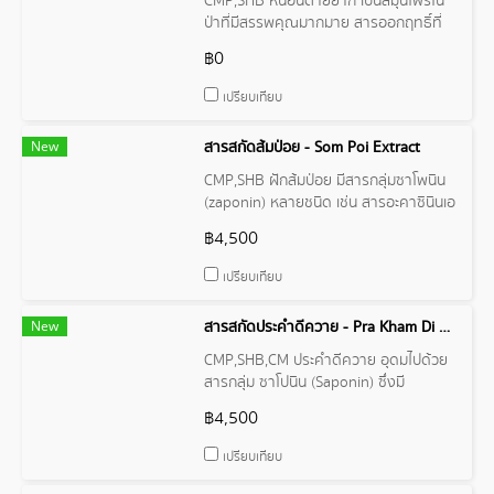
CMP,SHB หนอนตายยาก เป็นสมุนไพรใน
ป่าที่มีสรรพคุณมากมาย สารออกฤทธิ์ที่
ตรวจพบอยู่ในกลุ่ม Alkaloids ได้แก่
฿0
Stemofoline และ 16 17 –didehydro-16
(e)- Stemofoline
เปรียบเทียบ
New
สารสกัดส้มป่อย - Som Poi Extract
CMP,SHB ฝักส้มป่อย มีสารกลุ่มซาโพนิน
(zaponin) หลายชนิด เช่น สารอะคาซินินเอ
(acacinin A) และสารอะคาซินินบี
฿4,500
(acacinin B) รวมกันแล้วสูงถึงร้อยละ 20
สารเหล่านี้เป็นแชมพูธรรมชาติที่เป็นกรด
เปรียบเทียบ
อ่อนๆ
New
สารสกัดประคำดีควาย - Pra Kham Di Kwai Extract / Soap Berry
CMP,SHB,CM ประคำดีควาย อุดมไปด้วย
สารกลุ่ม ซาโปนิน (Saponin) ซึ่งมี
คุณสมบัติคล้ายสบู่โดยสามารถให้ฟองได้
฿4,500
ดี มีสรรพคุณในการทำความสะอาดผิว
เปรียบเทียบ