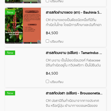
เปรียบเทียบ
New
สารสกัดย่านางแดง (เถา) - Bauhinia Strychnifolia Stem Extract
CM ย่านางแดงเป็นพืชชนิดหนึ่งที่มีถิ่น
กำเนิดในไทย โดยมีการศึกษาและบันทึกเอา
ไว้ว่าย่านางแดง เป็นพืชถิ่นเดียวใน
฿4,500
ประเทศไทย สามารถพบเจอได้บริเวณภาค
เหนือ ภาคกลาง และภาคอีสานซึ่งมักจะพบ
เปรียบเทียบ
ได้บริเวณป่าดิบเขา ป่าแดง ป่า
เบญจพรรณที่ค่อนข้างแห้งแล้ง
New
สารสกัดมะขาม (เปลือก) - Tamarindus Indice Bark Extract
CM มะขาม เป็นไม้เขตร้อนวงศ์ Fabaceae
มีถิ่นกำเนิดอยู่ใน ทวีปแฟริกา เป็นไม้ยืนต้น
ขนาดกลางจนถึงขนาดใหญ่แตกกิ่งก้าน
฿4,500
สาขามากไม่มีหนาม เปลือกต้นขรุขระและ
หนา สี น้ำตาลอ่อน ใบ เป็นใบประกอบ ใบ
เปรียบเทียบ
เล็กออกตามกิ่งก้านใบเป็นคู่
New
สารสกัดปอสา (เปลือก) - Broussonetia Papyrifera Bark Extract
CM ปอสามีถิ่นกำเนิดมาจากทางประเทศ
จีน หรือญี่ปุ่น เข้ามาทางตอนเหนือของ
พม่า ไทย เป็นไม้ยืนต้นขนาดกลาง ชอบ