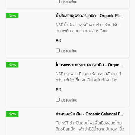
ช่วยให้ผิวหนังชุ่มชื่นและมีความยืดหยุ่น มัก
เปรียบเทียบ
ถูกใช้ในผลิตภัณฑ์ดูแลผิวหนังและ
ผลิตภัณฑ์เสริมความงามต่าง ๆ ในวงการ
New
น้ำส้มสายชูผงออร์แกนิค - Organic Rice Vinegar Powder
ความงามและสุขภาพผิว
NST น้ำส้มสายชูหมักจากข้าว ช่วยปรับ
สภาพผิว ลดการสะสมของรังแค
฿0
เปรียบเทียบ
New
ใบกระเพราบดหยาบออร์แกนิค - Organic Holy Basil Flake
NST กระเพรา มีรสฉุน ร้อน ช่วยขับลมแก้
ซาง แก้ท้องขึ้น จุกเสียดแน่นท้อง ปวด
ท้อง ช่วยในการย่อยอาหาร และช่วยบำรุง
฿0
ธาตุ
เปรียบเทียบ
New
ข่าผงออร์แกนิค - Organic Galangal Powder
TU,NST ข่า เป็นสมุนไพรพื้นเมืองของไทย
อีกชนิดหนึ่ง เหง้าข่ามีสีน้ำตาลปนแดง เนื้อ