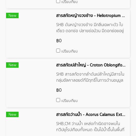
เปรียบเทียบ
อาการปวดกล้ามเนื้อ
New
สารสกัดหญ้างวงช้าง - Heliotropium Indicum Extract
SHB ต้นหญ้างวงช้าง มีกลิ่นเฉพาะตัว ใบ
เดี่ยว ดอกช่อ ปลายช่อม้วน มีดอกย่อยอยู่
ที่ช่อดอกเพียงด้านเดียว ดอกมีกลิ่นหอ
฿0
มอ่อนๆ ผลเดี่ยวกลม ปลายผลเป็นร่อง
เปรียบเทียบ
New
สารสกัดเปล้าใหญ่ - Croton Oblongifolius Extract
SHB สารสกัดจากลำต้นเปล้าใหญ่มีสารใน
กลุ่มอัลคาลอยด์ที่มีฤทธิ์ในการต้านอนุมูล
อิสระสูง มีฤทธิ์ในการต้านเชื้อราที่เป็น
฿0
สาเหตุของโรคกลาก และมีสารฟลาโว
นอยด์
เปรียบเทียบ
New
สารสกัดว่านน้ำ - Acorus Calamus Extract
SHB,CM ว่านน้ำ แหล่งกำเนิดอาจพบใน
ทวีปยุโรปเกือบทั้งหมด เป็นไม้น้ำขึ้นในพื้นที่