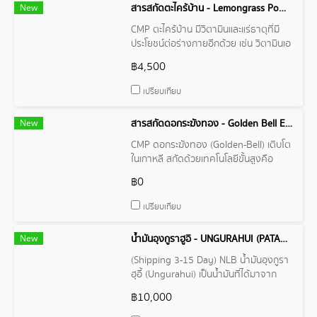
New
สารสกัดตะไคร้บ้าน - Lemongrass Powder
CMP ตะไคร้บ้าน มีวิตามินและแร่ธาตุที่มี
ประโยชน์ต่อร่างกายอีกด้วย เช่น วิตามินเอ
ธาตุแคลเซียม ธาตุฟอสฟอรัส ธาตุเหล็ก
฿4,500
เปรียบเทียบ
New
สารสกัดดอกระฆังทอง - Golden Bell Extract
CMP ดอกระฆังทอง (Golden-Bell) เติบโต
ในเกาหลี สกัดด้วยเทคโนโลยีขั้นสูงคือ
Supercritical Extraction (ทำการสกัด
฿0
ยิ่งยวด หรือจุดวิกฤต) มีสารประกอบหลัก
คือ Arctigenin (สารต้านมะเร็ง)
เปรียบเทียบ
New
น้ำมันอุงกูราฮูอิ - UNGURAHUI (PATAUA/SEJE) OIL
(Shipping 3-15 Day) NLB น้ำมันอุงกูรา
ฮุอี้ (Ungurahui) เป็นน้ำมันที่ได้มาจาก
เมล็ดของต้นไม้ชนิดหนึ่งที่พบในประเทศเปรู
฿10,000
น้ำมันชนิดนี้มีคุณสมบัติที่ดีต่อผิวหนัง เช่น