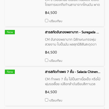
CM ข้าวเย็นเหนือ เป็นไม้เถาเนื้อแข็ง เติบโต
โดยการแตกกิ่งก้านสาขาจากโคนต้น พาด
พันต้นไม้อื่น หรือ เลื้อยลงตามพื้นดิน หัว
฿4,500
ของข้าวเย็นเหนือยังจัดเป็นสมุนไพร ที่ใช้
ปรุงตำรับยาไทยกว่า 2,449 ตำรับยา
เปรียบเทียบ
New
สารสกัดขันทองพยาบาท - Suregada Multiflora Wood Extract
CM ขันทองพยาบาท มีลักษณะทรงพุ่ม
สวยงาม ใบเป็นมัน ผลสุกมีสีสันสะดุดตา
และดอกยังให้กลิ่นหอม จัดเป็นพรรณไม้
฿4,500
ยืนต้นขนาดกลาง เนื้อไม้และเปลือกต้นใช้
เป็นยารักษาโรคผิวหนังทุกชนิด ผดผื่นคัน
เปรียบเทียบ
รักษาโรคเรื้อน กลากเกลื้อน รักษามะเร็ง
New
สารสกัดกำแพง 7 ชั้น - Salacia Chinensis Wood Extract
CM กำแพง 7 ชั้น ไม้เป็นเถาเนื้อแข็ง หรือไม้
พุ่มรอเลื้อย เปลือกลำต้นเรียบสีเทานวล
เนื้อไม้มีวงปีสีน้ำตาลแดงเข้มจำนวนหลาย
฿4,500
ชั้นเห็นชัดเจน เรียงซ้อนกันเป็นชั้น 7-9 ชั้น
ต้นมีรสเมาเบื่อ ฝาด สุขุม
เปรียบเทียบ