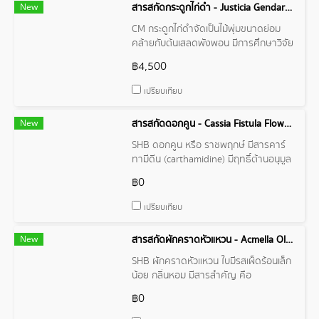
New
สารสกัดกระดูกไก่ดำ - Justicia Gendarussa Extract
CM กระดูกไก่ดำจัดเป็นไม้พุ่มขนาดย่อม
คล้ายกับต้นเสลดพังพอน มีการศึกษาวิจัย
ถึงองค์ประกอบทางเคมีของราก และใบ
฿4,500
กระดูกไก่ดำ ที่นำมาใช้เป็นยาสมุนไพรพบ
ว่า พบสาระสำคัญ เช่น Juaticin, Vitexin,
เปรียบเทียบ
apiginin และ patentiflorin A
New
สารสกัดดอกคูน - Cassia Fistula Flower Extract
SHB ดอกคูน หรือ ราชพฤกษ์ มีสารคาร์
ทามีดีน (carthamidine) มีฤทธิ์ต้านอนุมูล
อิสระ ช่วยบำรุงผิว ต้านการเสื่อมของ
฿0
เซลล์, สารแคโรทีนอยด์ และสารในกลุ่ม
flavonoid ต้านเชื้อไวรัส และแบคทีเรีย
เปรียบเทียบ
ต้านการอักเสบ ป้องกันผิวเหี่ยวย่น ช่วย
บำรุงสายตา
New
สารสกัดผักคราดหัวแหวน - Acmella Oleracea Extract
SHB ผักคราดหัวแหวน ใบมีรสเผ็ดร้อนเล็ก
น้อย กลิ่นหอม มีสารสำคัญ คือ
spilanthol จัดเป็นสารใน กลุ่ม alkamide
฿0
มีฤทธิ์เป็นยาชาเฉพาะที่ รวมทั้ง
spilanthol มีฤทธิ์ต้านการอักเสบ และลด