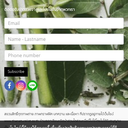
ติดต่อรับข่าวสารจากและโปรโมชั่นจากพวกเรา
Subscribe
สงวนสิทธิ์ทุกภาพถ่าย ภาพกราฟฟิค บทความ และเนื้อหา ที่ปรากฎอยู่ภายใต้เว็บไซต์
www.thenaturalist.co.th ห้ามลอกเลียนหรือนำส่วนใดส่วนหนึ่งนี้ไปใช้โดยไม่ได้รับอนุญาต
เป็นลายลักษณ์อักษร