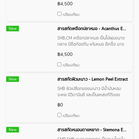
ชื้นแฉะหรือแหล่งน้ำตื้น บริเวณขอบ สระ บ่อ
฿4,500
คูคลอง เหง้าและรากมีน้ำมันหอมระเหยซึ่ง
มีกลิ่นเฉพาะ และมีสาร β-asarone ที่มีฤทธิ์
เปรียบเทียบ
ลดความดันโลหิต
New
สารสกัดเหงือกปลาหมอ - Acanthus Ebracteatus Extract
SHB,CM เหงือกปลาหมอ เป็นไม้พุ่มขนาด
กลาง มีชื่อท้องถิ่น แก้มหมอ อีเกร็ง นาง
เกร็ง มี 2 สายพันธุ์ คือ ดอกสีม่วง และ
฿4,500
ดอกสีขาว จัดเป็นสมุนไพร มีสรรพคุณ
ทางยา รักษาโรคได้หลายชนิด เช่น โรค
เปรียบเทียบ
ผิวหนัง น้ำเหลืองเสีย ริดสีดวงทวาร
New
สารสกัดผิวมะนาว - Lemon Peel Extract
SHB ผิวเปลือกของมะนาว มีน้ำมันหอม
ระเหย มีวิตามินซี และเป็นแหล่งที่ดีของ
เส้นใยโพแทสเซียมแมกนีเซียมแคลเซียม, โฟ
฿0
เลต, และเบต้าแคโรทีน
เปรียบเทียบ
New
สารสกัดหนอนตายหยาก - Stemona Extract