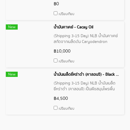
เหง้าข่ามีสีเหลือง มีกลิ่นฉุน และรสเผ็ดร้อน
฿0
มาก
เปรียบเทียบ
New
น้ำมันคาเคย์ - Cacay Oil
(Shipping 3-15 Day) NLB น้ำมันคาเคย์
สกัดจากเมล็ดต้น Caryodendron
orinocense ต้นไม้สายพันธุ์ Amazon ขึ้น
฿10,000
ชื่อเรื่องคุณสมบัติต่อต้านริ้วรอย อุดมไป
ด้วยวิตามิน A, E และกรดไขมันโอเมก้า-6
เปรียบเทียบ
สามารถใช้เป็นส่วนผสมชั้นยอดสำหรับ
ผลิตภัณฑ์บำรุงผิว
New
น้ำมันเมล็ดยี่หร่าดํา (คาลอนจิ) - Black Cumin Seed (Kalonji) Oil
(Shipping 3-15 Day) NLB น้ำมันเมล็ด
ยี่หร่าดํา (คาลอนจิ) เป็นพืชสมุนไพรพื้น
เมืองแถบเอเชียตะวันตกเฉียงใต้และ
฿4,500
เมดิเตอร์เรเนียน ใช้รักษาโรคต่างๆ มานาน
หลายศตวรรษ พบแม้กระทั่งในสุสาน
เปรียบเทียบ
ฟาโรห์ทุตันคาเมนแห่งอียิปต์