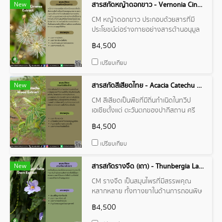
New
สารสกัดหญ้าดอกขาว - Vernonia Cinerea Extract
CM หญ้าดอกขาว ประกอบด้วยสารที่มี
ประโยชน์ต่อร่างกายอย่างสารต้านอนุมูล
อิสระและแร่ธาตุต่าง ๆ จึงได้รับการกล่าว
฿4,500
ขานว่ามีคุณสมบัติรักษาโรคหลายชนิด
เช่น ไข้หวัด โรคเบาหวาน โรคนิ่วในทางเดิน
เปรียบเทียบ
ปัสสาวะ เป็นต้น และอาจมีฤทธิ์ต้านการ
อักเสบ รวมถึงช่วยลดความอยากบุหรี่ได้
New
สารสกัดสีเสียดไทย - Acacia Catechu Wood Extract
ด้วย
CM สีเสียดเป็นพืชที่มีถิ่นกำเนิดในทวีป
เอเชียตั้งแต่ ตะวันตกของปากีสถาน ศรี
ลังกาอินเดียไปจนถึงพม่าจีน, ไทยและ
฿4,500
ประเทศต่างๆ ในบริเวณมหาสมุทรอินเดีย
มักขึ้นกระจัดกระจายตามป่าโปร่ง และป่า
เปรียบเทียบ
ละเมาะ บนพื้นที่ราบ แห้งแล้ง
New
สารสกัดรางจืด (เถา) - Thunbergia Laurifolia Stem Extract
CM รางจืด เป็นสมุนไพรที่มีสรรพคุณ
หลากหลาย ทั้งทางยาในด้านการถอนพิษ
ต่างๆ หรือใช้เป็นยาพอกบาดแผล น้ำร้อน
฿4,500
ลวก ไฟไหม้ รวมทั้งยังมีคุณสมบัติในการ
ต้านอนุมูลอิสระ