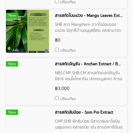
เปรียบเทียบ
New
สารสกัดใบมะม่วง - Mango Leaves Extract
SHB สาร Mangiferin จากใบอ่อนของ
มะม่วง มีฤทธิ์ต้านอนุมูลอิสระ และสามารถ
รักษาอาการอักเสบ ต้านแบคทีเรีย และ
฿0
ป้องกันคราบแบคทีเรียในฟันได้
เปรียบเทียบ
New
สารสกัดอัญชัน - Anchan Extract / Butterfly Pea Extract
NBS,CMP,SHB,CM สารสกัดดอกอัญชัน
มีสาร แอนโธไซยานิน (Antocyanin) สารอ
ดีโนซีน (adenosine) สารแอฟเซลิน
฿3,000
(afzelin) สารอปาราจิ-ติน (aparajitin)
กรดอราไชดิก (arachidic acid) สารแอส
เปรียบเทียบ
ตรากาลิน (astragalin) กรดชินนามิกไฮดร
อกซี (cinnamic acid, 4-hydroxy) สารเค
New
สารสกัดส้มป่อย - Som Poi Extract
อร์เซติน (quercetin) และสารซิโตสเตอรอล
CMP,SHB ฝักส้มป่อย มีสารกลุ่มซาโพนิน
(zaponin) หลายชนิด เช่น สารอะคาซินินเอ