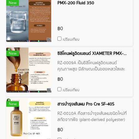
New
PMX-200 Fluid 350
฿0
เปรียบเทียบ
New
ซิลิโคนฟลูอิดเบลนด์ XIAMETER PMX-3031
RZ-0009A เป็นซิลิโคนฟลูอิดเบลนด์
คุณภาพสูง มีลักษณะเป็นของเหลวใสและ
ไม่เหนียวมัน ให้สัมผัสที่นุ่มลื่นและบางเบา
฿0
เหมาะสำหรับใช้ในผลิตภัณฑ์ดูแลผิวและ
เส้นผม
เปรียบเทียบ
New
สารบำรุงเส้นผม Pro Cre SF-40S
RZ-0010A คือสารบำรุงเส้นผมชนิดใหม่ที่
สกัดจากพืช (plant-derived polyester)
ซึ่งถูกออกแบบมาให้เป็นทางเลือกแทนซิลิ
฿0
โคนอย่างอ่อนโยน