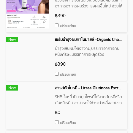
ช่วยเร่งการเจริญเติบโตของเส้นผม บรเทา
อาการอาการผมร่วง เร่งผมขึ้นใหม่ ช่วยให้
ผมหนาขึ้น
฿390
เปรียบเทียบ
New
เซรั่มบำรุงผมคาโมมายล์ -Organic Chamomile Hair Serum
บำรุงเส้นผมให้เงางาม,บรรเทาอาการคัน
หนังศีรษะ,บรรเทาการหลุดร่วง
เส้นผม,ฟื้นฟูเส้นผมจากความร้อน
฿390
เปรียบเทียบ
New
สารสกัดใบหมี่ - Litsea Glutinosa Extract
SHB ใบหมี่ เป็นสมุนไพรที่ได้จากต้นหมี่หรือ
ต้นหมีเหม็น สามารถใช้ชำระล้างสิ่งสกปรก
ได้ และยังมีน้ำมันหอมระเหยซึ่งสามารถ
฿0
ยับยั้งการเจริญของจุลินทรีย์ เป็นสมุนไพร
ธรรมชาติที่ใช้ทั่วไปในการผลิตแชมพู ครึม
เปรียบเทียบ
นวดผมของภูมิปัญญาชาวบ้าน