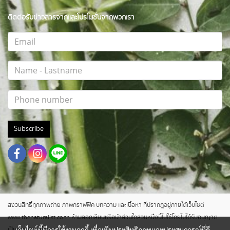
ติดต่อรับข่าวสารจากและโปรโมชั่นจากพวกเรา
Subscribe
สงวนสิทธิ์ทุกภาพถ่าย ภาพกราฟฟิค บทความ และเนื้อหา ที่ปรากฎอยู่ภายใต้เว็บไซต์
www.thenaturalist.co.th ห้ามลอกเลียนหรือนำส่วนใดส่วนหนึ่งนี้ไปใช้โดยไม่ได้รับอนุญาต
เป็นลายลักษณ์อักษร