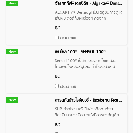
New
อัลแกกทีฟ® เดนซิดิล - Algaktiv® Densidyl
ALGAKTIV® Densidyl เป็นโซลูชั่นการดูแล
เส้นผม ต่อสู้กับผมร่วงที่เกิดจาก
ความเครียดด้วยสูตรขั้นสูงที่ผสมผสานแซ
฿0
นโทฟิลล์และไฟโคไซยานิน
เปรียบเทียบ
New
เซนโซล 100® - SENSOL 100®
Sensol 100® เป็นทางเลือกที่ใช้แทนซิลิ
โคนเพื่อให้สัมผัสนุ่มลื่น ทำให้ผิวนวล มี
ประโยชน์อย่างมากต่อผิว ได้จากการผลิต
฿0
น้ำมันอะโวคาโด ในประเทศเคนยา Sensol
100® ได้รับการจดสิทธิบัตร ได้รับการ
เปรียบเทียบ
อนุมัติจาก Cosmos ได้รับการอนุมัติใน
ประเทศจีน และมีเสถียรภาพในการ
New
สารสกัดข้าวไรซ์เบอรี่ - Riceberry Rice Extract
ออกซิเดชันที่ดี ใช้งานได้หลากหลาย ตั้งแต่
เป็นอิมัลชันไปจนถึงบาล์มที่ปราศจากน้ำ
SHB ข้าวไรซ์เบอรี่เป็นข้าวที่อุดมด้วย
และผลิตภัณฑ์สำหรับเส้นผม
วิตามินนานาชนิด และยังมีสารสำคัญคือ
Anthocyanin และ Flavonoid ซึ่งเป็นสาร
฿0
ต้านอนุมูลอิสระประสิทธิภาพสูง