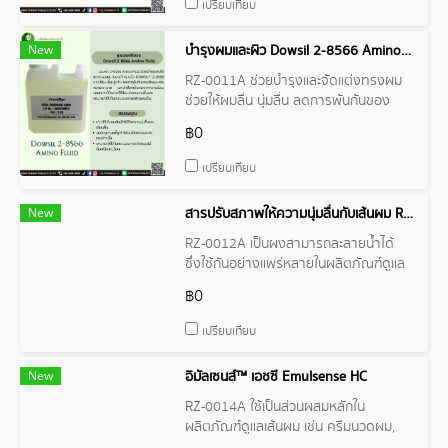
เปรียบเทียบ
New
บำรุงผมและผิว Dowsil 2-8566 Amino Fluid
RZ-0011A ช่วยบำรุงและจัดแต่งทรงผม
ช่วยให้ผมลื่น นุ่มลื่น ลดการพันกันของ
เส้นผม เพิ่มความเงางาม และปกป้อง
฿0
เส้นผมจากความร้อน
เปรียบเทียบ
New
สารปรับสภาพให้ความนุ่มลื่นกับเส้นผม Resoft 400
RZ-0012A เป็นผงสามารถละลายน้ำได้
ซึ่งใช้กันอย่างแพร่หลายในผลิตภัณฑ์ดูแล
เส้นผมเนื่องจากมีคุณสมบัติป้องกัน
฿0
ไฟฟ้าสถิตและให้ความชุ่มชื้น
เปรียบเทียบ
New
อิมัลเซนส์™ เอชซี Emulsense HC
RZ-0014A ใช้เป็นส่วนผสมหลักใน
ผลิตภัณฑ์ดูแลเส้นผม เช่น ครีมนวดผม,
มาส์กผม, และผลิตภัณฑ์แบบ 2-in-1