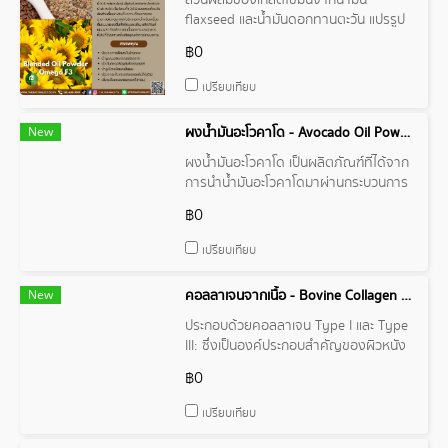
ส่วนผสมของเกล็ดไขมันจากน้ำมัน
flaxseed และน้ำมันดอกทานตะวัน แปรรูป
Microencapsulation เพื่อให้ได้ผงน้ำมันที่
฿0
มีความคงตัวสูงและละลายน้ำได้เป็นอย่างดี
เปรียบเทียบ
New
ผงน้ำมันอะโวคาโด - Avocado Oil Powder
ผงน้ำมันอะโวคาโด เป็นผลิตภัณฑ์ที่ได้จาก
การนำน้ำมันอะโวคาโดมาผ่านกระบวนการ
ทำให้เป็นผง
฿0
เปรียบเทียบ
New
คอลลาเจนจากเนื้อ - Bovine Collagen Powder/Granular
ประกอบด้วยคอลลาเจน Type I และ Type
III: ซึ่งเป็นองค์ประกอบสำคัญของผิวหนัง
กระดูก เส้นผม และเล็บ
฿0
เปรียบเทียบ