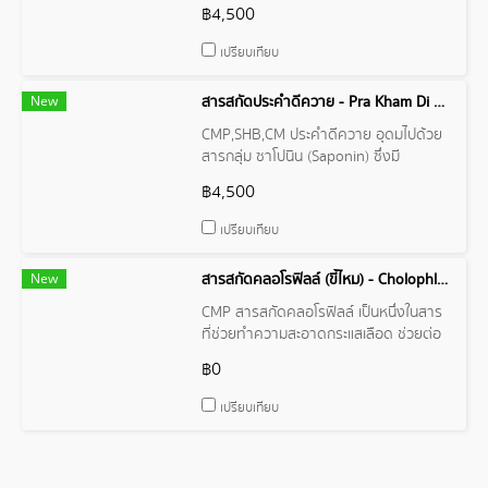
(acacinin A) และสารอะคาซินินบี
฿4,500
(acacinin B) รวมกันแล้วสูงถึงร้อยละ 20
สารเหล่านี้เป็นแชมพูธรรมชาติที่เป็นกรด
เปรียบเทียบ
อ่อนๆ
New
สารสกัดประคำดีควาย - Pra Kham Di Kwai Extract / Soap Berry
CMP,SHB,CM ประคำดีควาย อุดมไปด้วย
สารกลุ่ม ซาโปนิน (Saponin) ซึ่งมี
คุณสมบัติคล้ายสบู่โดยสามารถให้ฟองได้
฿4,500
ดี มีสรรพคุณในการทำความสะอาดผิว
เปรียบเทียบ
New
สารสกัดคลอโรฟิลล์ (ขี้ไหม) - Cholophly Extract
CMP สารสกัดคลอโรฟิลล์ เป็นหนึ่งในสาร
ที่ช่วยทำความสะอาดกระแสเลือด ช่วยต่อ
ต้านอนุมูลอิสระ (Antioxidant) ชำระล้าง
฿0
สิ่งสกปรก ให้ผิวพรรณดูสดใส
เปรียบเทียบ