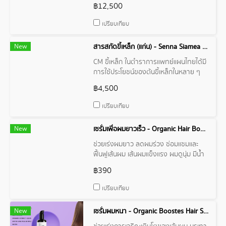
เผ็ดร้อน คล้ายกลิ่นขิง
฿12,500
เปรียบเทียบ
New
สารสกัดขี้เหล็ก (แก่น) - Senna Siamea Wood Extract
CM ขี้เหล็ก ในตำราการแพทย์แผนไทยได้มี
การใช้ประโยชน์ของต้นขี้เหล็กในหลาย ๆ
ด้าน เช่น ใช้แก้อาการท้องผูก บำรุงโลหิต
฿4,500
บำรุงน้ำดี ช่วยทำให้เจริญอาหาร ช่วย
กำจัดรังแค ทำความสะอาดผมทำให้ผมชุ่ม
เปรียบเทียบ
ชื้นเงางาม เป็นต้น และนอกจากนี้ขี้เหล็กยัง
มีสาร "บาราคอล" (Baracol) ที่มีฤทธิ์ใน
New
เซรั่มเพื่อผมยาวเร็ว - Organic Hair Boost Anagen Serum
การกล่อมประสาท และมีฤทธิ์เป็นยานอน
หลับอ่อน ๆ ทำให้นอนหลับสบาย
ช่วยเร่งผมยาว ลดผมร่วง ซ่อมแซมและ
ฟื้นฟูเส้นผม เส้นผมแข็งแรง ผมดูนุ่ม มีน้ำ
หนัก ด้วยสารสกัดจากธรรมชาติ
฿390
เปรียบเทียบ
New
เซรั่มผมหนา - Organic Boostes Hair Serum