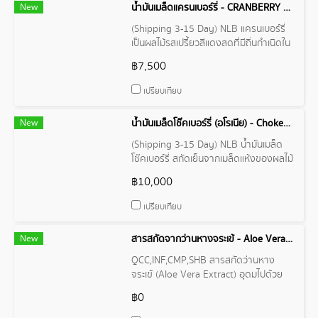
New
น้ำมันเมล็ดแครนเบอร์รี่ - CRANBERRY SEED OIL
(Shipping 3-15 Day) NLB แครนเบอร์รี่
เป็นผลไม้รสเปรี้ยวสีแดงสดที่มีถิ่นกำเนิดใน
ทวีปอเมริกาเหนือ เป็นแหล่งวิตามินซี
฿7,500
ไฟเบอร์ และแมงกานีสที่ดี น้ำมันแครนเบอร์
รี่ สกัดมาจากเมล็ดของผลแครนเบอร์รี่ มีสี
เปรียบเทียบ
เหลืองอ่อนจนถึงสีส้มอ่อน
New
น้ำมันเมล็ดโช๊คเบอร์รี่ (อโรเนีย) - Chokeberry (Aronia) Seed Oil
(Shipping 3-15 Day) NLB น้ำมันเมล็ด
โช๊คเบอร์รี่ สกัดเย็นจากเมล็ดแห้งของผลไม้
Aronia melanocarpa ผลโช๊คเบอร์รี่สด
฿10,000
ดิบรับประทานได้ยากเนื่องจากรสฝาด ผล
ไม้เหล่านี้มักถูกแปรรูปเป็นน้ำผลไม้ น้ำเชื่อม
เปรียบเทียบ
แยม ชาผลไม้ และอาหารเสริม
New
สารสกัดจากว่านหางจระเข้ - Aloe Vera Extract
QCC,INF,CMP,SHB สารสกัดว่านหาง
จระเข้ (Aloe Vera Extract) อุดมไปด้วย
ไกลโคโปรตีน และโพลีแซคคาไรด์ ช่วยปรับ
฿0
สภาพผิว ลดอาการแพ้ระคายเคือง โดย
เฉพาะผิวไหม้แดด และเพิ่มความชุ่มชื้นให้กับ