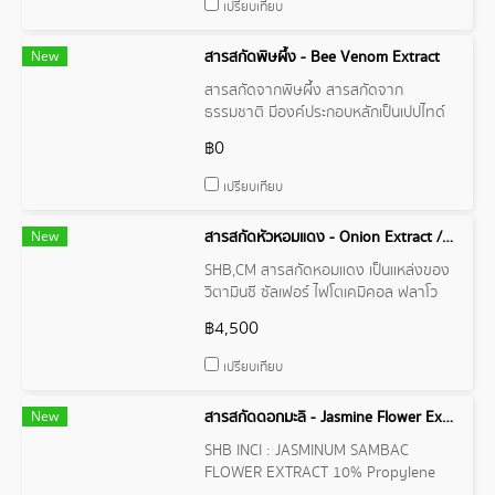
เปรียบเทียบ
ผิว
New
สารสกัดพิษผึ้ง - Bee Venom Extract
สารสกัดจากพิษผึ้ง สารสกัดจาก
ธรรมชาติ มีองค์ประกอบหลักเป็นเปปไทด์
โปรตีน และเอนไซม์ หลายชนิด ช่วยให้การ
฿0
แพร่ผ่านของสารสำคัญเข้าสู่เซลล์ผิวได้
เป็นอย่างดี ช่วยกระตุ้นการสร้างเซลล์ผิว
เปรียบเทียบ
ใหม่ ยกกระชับผิวให้ริ้วรอยแลดูลดเลือน
New
สารสกัดหัวหอมแดง - Onion Extract / Shallot Extract
SHB,CM สารสกัดหอมแดง เป็นแหล่งของ
วิตามินซี ซัลเฟอร์ ไฟโตเคมิคอล ฟลาโว
นอยด์ มีสารต้านอนุมูลอิสระ ช่วยให้
฿4,500
ร่างกายดูดซึมวิตามินเอได้ดีขึ้น ป้องกันผม
ร่วง สารประกอบสำคัญได้แก่ เควอเซทิน
เปรียบเทียบ
คาเมเฟอรอล และสารประกอบซัลเฟอร์
New
สารสกัดดอกมะลิ - Jasmine Flower Extract
SHB INCI : JASMINUM SAMBAC
FLOWER EXTRACT 10% Propylene