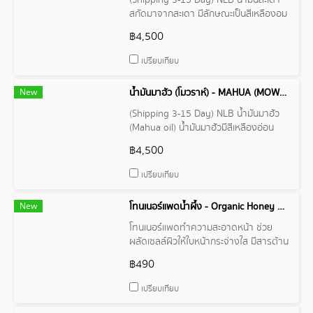
(Shipping 3-15 Day) NLB น้ำมันสะเดา
สกัดมาจากสะเดา มีลักษณะเป็นสีเหลืองอม
น้ำตาลและมีกลิ่นหอมเป็นพิเศษ มีสารช่วย
฿4,500
ลดการอักเสบ และมีคุณสมบัติในการ
ป้องกันและฆ่าเชื้อโรค ซึ่งทำให้น้ำมันสะเดา
เปรียบเทียบ
มักถูกนำมาใช้ในอุตสาหกรรมเครื่องสำ
อางค์และผลิตภัณฑ์บำรุงผิวหนัง
New
น้ำมันมาฮัว (โมวราห์) - MAHUA (MOWRAH) OIL
(Shipping 3-15 Day) NLB น้ำมันมาฮัว
(Mahua oil) น้ำมันมาฮัวมีสีเหลืองอ่อน
กลิ่นหอมอ่อนๆ คล้ายเนยโกโก้
฿4,500
เปรียบเทียบ
New
โทนเนอร์แพดน้ำผึ้ง - Organic Honey Boots Tonner Pads
โทนเนอร์แพดทำความสะอาดหน้า ช่วย
ผลัดเซลล์ผิวให้ใบหน้ากระจ่างใส มีสารต้าน
อนุมูลอิสระปกป้องเซลล์ผิว ลดเลือนจุด
฿490
ด่างดำบนใบหน้า พร้อมรักษาความชุ่มชื้น
ให้ผิว
เปรียบเทียบ