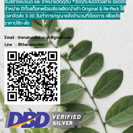
รับสร้างแบรนด์ และ จำหน่ายวัตถุดิบ *วัตถุดิบไม่มีตัวอย่าง มีแต่จัด
จำหน่าย มีทั้งสต็อกพร้อมส่ง/ผลิต/นำเข้า Original & Re-Pack ใช้
เวลาจัดส่ง 3-30 วันทำการ กรุณาแจ้งจำนวนที่ต้องการ เพื่อแจ้ง
ราคาปลีก-ส่ง
Email :
thenaturalist.co.th@gmail.com
Line :
@thenatur
alist