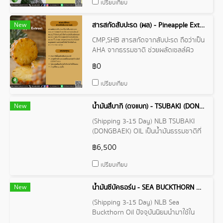
เปรียบเทียบ
New
สารสกัดสับปะรด (ผล) - Pineapple Extract
CMP,SHB สารสกัดจากสับปะรด ถือว่าเป็น
AHA จากธรรมชาติ ช่วยผลัดเซลล์ผิว
อย่างอ่อนโยน นอกจากนี้ ยังมี วิตามินซี
฿0
และแอนติออกซิแดนซ์สูง
เปรียบเทียบ
New
น้ำมันสึบากิ (ดงแบก) - TSUBAKI (DONGBAEK) OIL
(Shipping 3-15 Day) NLB TSUBAKI
(DONGBAEK) OIL เป็นน้ำมันธรรมชาติที่
สกัดจากเมล็ดของต้น Camellia
฿6,500
Japonicaในอดีต ใช้สำหรับแต่งผม รักษา
สุขภาพผิว และทำยาสมุนไพร ปัจจุบัน
เปรียบเทียบ
TSUBAKI OIL ได้รับความนิยมในฐานะส่วน
ผสมเครื่องสำอาง
New
น้ำมันซีบัคธอร์น - SEA BUCKTHORN OIL
(Shipping 3-15 Day) NLB Sea
Buckthorn Oil ปัจจุบันนิยมนำมาใช้ใน
วงการความงาม และวงการอาหารเสริม