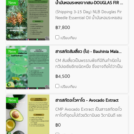
New
น้ำมันหอมระเหยจากสน-DOUGLAS FIR NEEDLE ESSENTIAL OIL
(Shipping 3-15 Day) NLB Douglas Fir
Needle Essential Oil น้ำมันหอมระเหยสน
ดักลาส (Douglas Fir Needle Essential
฿7,800
Oil) สกัดจากใบเข็มของต้นสน
เปรียบเทียบ
New
สารสกัดส้มเสี้ยว (ใบ) - Bauhinia Malabarica Leaf Extract
CM ส้มเสี้ยวเป็นพรรณพืชที่มีถิ่นกำเนิดใน
ทวีปเอเชียอีกชนิดหนึ่ง ซึ่งอาจถือได้ว่าเป็น
พืชท้องถิ่นของไทยได้ เช่นกัน โดยใน
฿4,500
ประเทศไทยสามารถพบได้ทั่วทุกภาคของ
ประเทศตามบริเวณป่าเบญจพรรณ และป่า
เปรียบเทียบ
เต็งรังทั่วไป
New
สารสกัดอะโวคาโด - Avocado Extract
CMP Avocado Extract เป็นสารสกัดอะโว
คาโดที่อุดมไปด้วยวิตามินเอ วิตามินดี และ
วิตามินอี ซึ่งเป็นสารต้านอนุมูลอิสระที่มี
฿0
ประสิทธิภาพดี โดยเหมาะกับผิวที่แห้งและ
ขาดความชุ่มชื้น