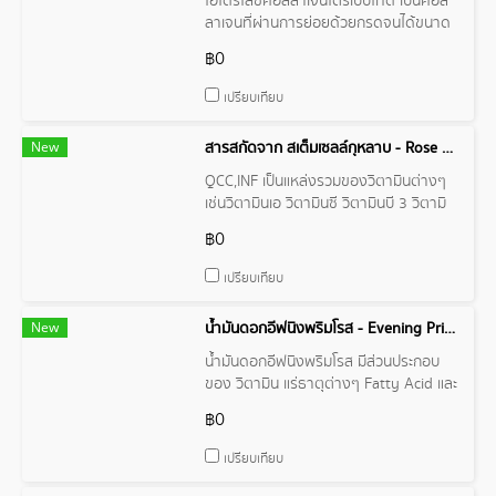
ไฮโดรไลซ์คอลลาเจนไตรเปปไทด์ เป็นคอล
ลาเจนที่ผ่านการย่อยด้วยกรดจนได้ขนาด
อนุภาคที่เล็กมาก (Daltons
฿0
เปรียบเทียบ
New
สารสกัดจาก สเต็มเซลล์กุหลาบ - Rose hip Extract
QCC,INF เป็นแหล่งรวมของวิตามินต่างๆ
เช่นวิตามินเอ วิตามินซี วิตามินบี 3 วิตามิ
นบีคอมเพลกซ์ วิตามินดีและวิตามินอี สาร
฿0
ไลโคปีน-เบต้าแคโรทีน
เปรียบเทียบ
New
น้ำมันดอกอีฟนิงพริมโรส - Evening Primrose Oil Organic
น้ำมันดอกอีฟนิงพริมโรส มีส่วนประกอบ
ของ วิตามิน แร่ธาตุต่างๆ Fatty Acid และ
Gamma Linoleic Acid สูง
฿0
เปรียบเทียบ