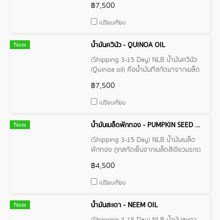
฿7,500
น้ำมันซีบัคทอร์นมีสีส้มแดงใส จนถึงสีส้ม
เข้ม มีกลิ่นหอมแรง อุดมไปด้วยสารอาหาร
เปรียบเทียบ
ที่มีประโยชน์ต่อร่างกาย เช่น วิตามินซี
วิตามินอี แคโรทีนอยด์ กรดไขมันไม่อิ่มตัว
New
น้ำมันควินัว - QUINOA OIL
และแร่ธาตุต่างๆ
(Shipping 3-15 Day) NLB น้ำมันควินัว
(Quinoa oil) คือน้ำมันที่สกัดมาจากเมล็ด
ของพืชควินัว (Quinoa) มีโปรตีนคุณภาพ
฿7,500
สูง และมีคุณค่าทางโภชนาการเป็นที่
ต้องการของร่างกายอีกมากมาย ในทาง
เปรียบเทียบ
เครื่องสำอางน้ำมันควินัวช่วยเพิ่มความชุ่ม
ชื้น บรรเทาอาการอักเสบ ไม่ทิ้งคราบมัน
New
น้ำมันเมล็ดฟักทอง - PUMPKIN SEED OIL
บนผิว เพิ่มความแข็งแรงให้แก่เส้นผม
(Shipping 3-15 Day) NLB น้ํามันเมล็ด
ฟักทอง ถูกสกัดเย็นจากเมล็ดสีเขียวมรกต
ของ Cucurbita pepo วิธีการสกัดแบบ
฿4,500
cold-pressed อุดมไปด้วยสารต้านอนุมูล
อิสระ กรดไขมันไม่อิ่มตัวเชิงซ้อน และ
เปรียบเทียบ
วิตามินซีและอี ดูแลรอยแผลเป็น และสร้าง
โทนสีผิวให้สม่ําเสมอยิ่งขึ้น นิยมใช้เพื่อ
New
น้ำมันสะเดา - NEEM OIL
สุขภาพและความงาม