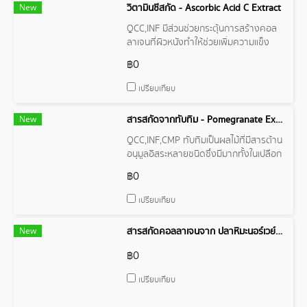
New
วิตามินซีสกัด - Ascorbic Acid C Extract
QCC,INF มีส่วนช่วยกระตุ้นการสร้างคอล
ลาเจนที่ผิวหนังทำให้ช่วยเพิ่มความแข็ง
แรงและยืดหยุ่นของชั้นผิวผิวจึงมีความ
฿0
กระชับเต่งตึง
เปรียบเทียบ
New
สารสกัดจากทับทิม - Pomegranate Extract
QCC,INF,CMP ทับทิมเป็นผลไม้ที่มีสารต้าน
อนุมูลอิสระหลายชนิดซึ่งมีมากทั้งในเปลือก
เมล็ดและน้ำทับทิม
฿0
เปรียบเทียบ
New
สารสกัดคอลลาเจนจาก ปลาหิมะนอร์เวย์ - Collagen From Norwegian Snow Fish
฿0
เปรียบเทียบ