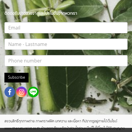
ติดต่อรับข่าวสารจากและโปรโมชั่นจากพวกเรา
Subscribe
สงวนสิทธิ์ทุกภาพถ่าย ภาพกราฟฟิค บทความ และเนื้อหา ที่ปรากฎอยู่ภายใต้เว็บไซต์
www.thenaturalist.co.th ห้ามลอกเลียนหรือนำส่วนใดส่วนหนึ่งนี้ไปใช้โดยไม่ได้รับอนุญาต