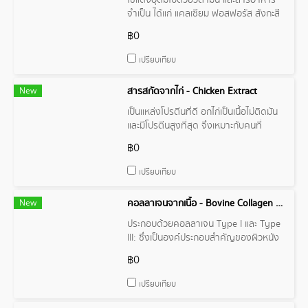
ไข่แดงอุดมไปด้วยวิตามิน และสารอาหาร
จำเป็น ได้แก่ แคลเซียม ฟอสฟอรัส สังกะสี
และวิตามินบี 1 บี 12 เอ อี ดี และเค
฿0
เปรียบเทียบ
New
สารสกัดจากไก่ - Chicken Extract
เป็นแหล่งโปรตีนที่ดี อกไก่เป็นเนื้อไม่ติดมัน
และมีโปรตีนสูงที่สุด จึงเหมาะกับคนที่
ต้องการลดน้ำหนัก รักษามวลกล้ามเนื้อ
฿0
และฟื้นฟูร่างกายให้แข็งแรง
เปรียบเทียบ
New
คอลลาเจนจากเนื้อ - Bovine Collagen Powder/Granular
ประกอบด้วยคอลลาเจน Type I และ Type
III: ซึ่งเป็นองค์ประกอบสำคัญของผิวหนัง
กระดูก เส้นผม และเล็บ
฿0
เปรียบเทียบ