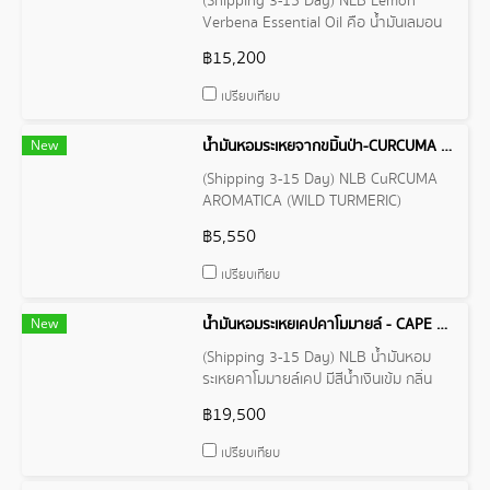
(Shipping 3-15 Day) NLB Lemon
Verbena Essential Oil คือ น้ำมันเลมอน
เวอร์บีนาเป็นน้ำมันหอมระเหยที่ได้มาจากใบ
฿15,200
ของพืชเลมอนเวอร์บีนา
เปรียบเทียบ
New
น้ำมันหอมระเหยจากขมิ้นป่า-CURCUMA AROMATICA ESSENTIAL OIL
(Shipping 3-15 Day) NLB CuRCUMA
AROMATICA (WILD TURMERIC)
ESSENTIAL OIL เป็นพืชในวงศ์ขิง มีเหง้า
฿5,550
ขนาดใหญ่ สีเหลือง มีกลิ่นหอมเย็น
เปรียบเทียบ
New
น้ำมันหอมระเหยเคปคาโมมายล์ - CAPE CHAMOMILE ESSENTIAL OIL
(Shipping 3-15 Day) NLB น้ำมันหอม
ระเหยคาโมมายล์เคป มีสีน้ำเงินเข้ม กลิ่น
หอมหวาน นุ่มนวล คล้ายกลิ่นผลไม้และ
฿19,500
ดอกไม้ มีคุณสมบัติพิเศษมากมาย นิยมใช้
ในด้านความงามและสุขภาพ
เปรียบเทียบ