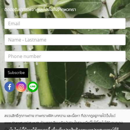
ติดต่อรับข่าวสารจากและโปรโมชั่นจากพวกเรา
Subscribe
สงวนสิทธิ์ทุกภาพถ่าย ภาพกราฟฟิค บทความ และเนื้อหา ที่ปรากฎอยู่ภายใต้เว็บไซต์
www.thenaturalist.co.th ห้ามลอกเลียนหรือนำส่วนใดส่วนหนึ่งนี้ไปใช้โดยไม่ได้รับอนุญาต
เป็นลายลักษณ์อักษร