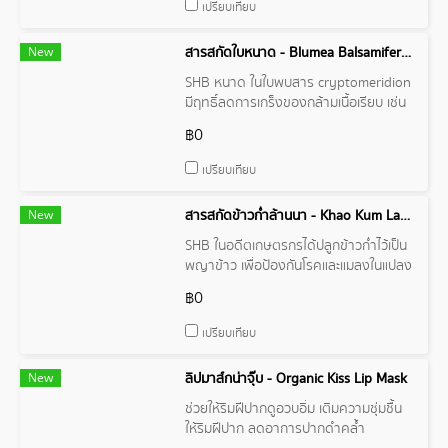
เปรียบเทียบ
New
สารสกัดใบหนาด - Blumea Balsamifera Extract
SHB หนาด ในใบพบสาร cryptomeridion
มีฤทธิ์ลดการเกร็งของกล้ามเนื้อเรียบ เช่น
กล้ามเนื้อ หลอดลม ถ้านำไปกลั่นด้วยไอน้ำ
฿0
จะได้สารระเหยง่ายและสารกลุ่ม ฟลาโว
นอยด์
เปรียบเทียบ
New
สารสกัดข้าวก่ำล้านนา - Khao Kum Lanna Extract
SHB ในอดีตเกษตรกรได้ปลูกข้าวก่ำไว้เป็น
พญาข้าว เพื่อป้องกันโรคและแมลงในแปลง
นาาข้าวพันธุ์อื่นๆ แต่ไม่ได้ปลูกข้าวก่ำเป็น
฿0
พืชเศรษฐกิจ เมื่อเก็บเกี่ยวแล้วเก็บไว้เพื่อทำ
พิธีกรรม เป็นยารักษาโรค อุดมไปด้วยสาร
เปรียบเทียบ
บำรุงผิว
New
ลิปมาส์กน่าจุ๊บ - Organic Kiss Lip Mask
ช่วยให้ริมฝีปากดูอวบอิ่ม เติมความชุ่มชื้น
ให้ริมฝีปาก ลดอาการปากดำคล้ำ