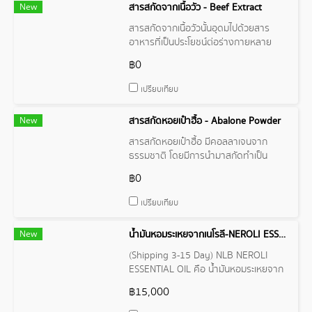
New
สารสกัดจากเนื้อวัว - Beef Extract
สารสกัดจากเนื้อวัวนั้นอุดมไปด้วยสาร
อาหารที่เป็นประโยชน์ต่อร่างกายหลาย
อย่าง โดยเฉพาะโปรตีน ซึ่งเป็นส่วน
฿0
ประกอบสำคัญในการสร้างและซ่อมแซม
เซลล์ในร่างกาย
เปรียบเทียบ
New
สารสกัดหอยเป๋าฮื้อ - Abalone Powder
สารสกัดหอยเป๋าฮื้อ มีคอลลาเจนจาก
ธรรมชาติ โดยมีการนำมาสกัดทำเป็น
ผลิตภัณฑ์บำรุงผิว ซึ่งจะช่วยบำรุงผิว
฿0
พรรณ กระชับรูขุมขน ผิวกระชับ เปล่งปลั่ง
ช่วยลดริ้วรอยก่อนวัย และช่วยให้ผิว
เปรียบเทียบ
กระจ่างใสด้วย
New
น้ำมันหอมระเหยจากเนโรลี-NEROLI ESSENTIAL OIL
(Shipping 3-15 Day) NLB NEROLI
ESSENTIAL OIL คือ น้ำมันหอมระเหยจาก
เนโรลี สกัดจากดอกของต้นส้ม (Citrus
฿15,000
aurantium var. amara) เป็นพืชใน วงศ์
Rutaceae