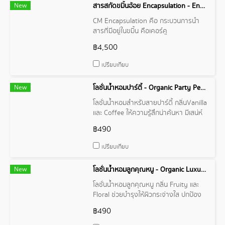
New
สารสกัดขมิ้นอ้อย Encapsulation - Encapsulation Curcuma Zedoaria Root Extract
CM Encapsulation คือ กระบวนการนำ
สารที่มีอยู่ในขมิ้น คือเคอร์คู
มิน(Curcumin)ซึ่งเป็นสารโพลีฟีนอลและ
฿4,500
เป็นสารหลักในกลุ่มเคอร์คูมินอยด์ เพื่อ
ป้องกันไม่ให้เคอร์คูมินสลายตัวง่ายเมื่อโดน
เปรียบเทียบ
แสงและความร้อน
New
โลชั่นน้ำหอมปาร์ตี้ - Organic Party Perfume Lotion
โลชั่นน้ำหอมสำหรับสายปาร์ตี้ กลิ่นVanilla
และ Coffee ให้ความรู้สึกน่าค้นหา มีเสน่ห์
ช่วยบำรุงให้ผิวกระใส เพิ่มความชุ่มชื้นให้ผิว
฿490
เปรียบเทียบ
New
โลชั่นน้ำหอมลูกคุณหนู - Organic Luxury Perfume Lotion
โลชั่นน้ำหอมลูกคุณหนู กลิ่น Fruity และ
Floral ช่วยบำรุงให้ผิวกระจ่างใส ปกป้อง
ผิวจากแดดและมลภาวะ ช่วยให้ผิวเนียนนุ่ม
฿490
ชุ่มชื้น