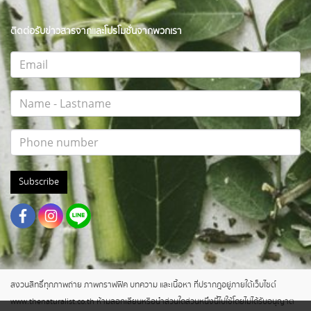
ติดต่อรับข่าวสารจากและโปรโมชั่นจากพวกเรา
Subscribe
สงวนสิทธิ์ทุกภาพถ่าย ภาพกราฟฟิค บทความ และเนื้อหา ที่ปรากฎอยู่ภายใต้เว็บไซต์
www.thenaturalist.co.th ห้ามลอกเลียนหรือนำส่วนใดส่วนหนึ่งนี้ไปใช้โดยไม่ได้รับอนุญาต