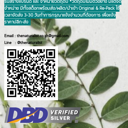
รับสร้างแบรนด์ และ จำหน่ายวัตถุดิบ *วัตถุดิบไม่มีตัวอย่าง มีแต่จัด
จำหน่าย มีทั้งสต็อกพร้อมส่ง/ผลิต/นำเข้า Original & Re-Pack ใช้
เวลาจัดส่ง 3-30 วันทำการ กรุณาแจ้งจำนวนที่ต้องการ เพื่อแจ้ง
ราคาปลีก-ส่ง
Email :
thenaturalist.co.th@gmail.com
Line :
@thenatur
alist