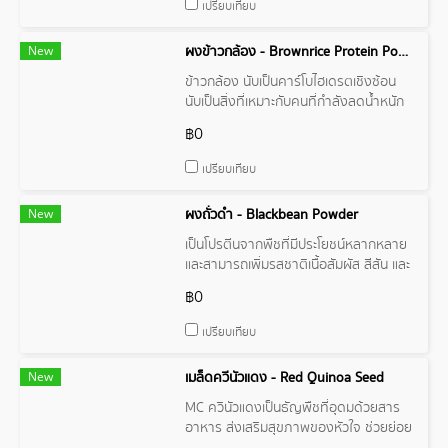
เปรียบเทียบ
New
ผงข้าวกล้อง - Brownrice Protein Powder
ข้าวกล้อง นับเป็นคาร์โบไฮเดรตเชิงซ้อน
นับเป็นสิ่งที่เหมาะกับคนที่กำลังลดน้ำหนัก
อย่างมาก
฿0
เปรียบเทียบ
New
ผงถั่วดำ - Blackbean Powder
เป็นโปรตีนจากพืชที่มีประโยชน์หลากหลาย
และสามารถเพิ่มรสชาติเนื้อสัมผัส สีสัน และ
สารอาหารให้กับอาหารคาวและหวานได้
฿0
เปรียบเทียบ
New
เมล็ดควีนัวแดง - Red Quinoa Seed
MC ควินัวแดงเป็นธัญพืชที่อุดมด้วยสาร
อาหาร ส่งเสริมสุขภาพของหัวใจ ช่วยย่อย