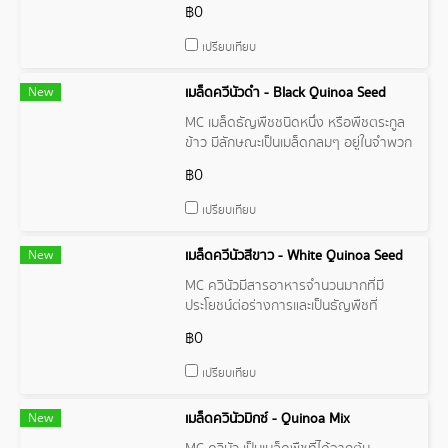
อาหาร เสริมภูมิคุ้มกัน และสนับสนุนการ
฿0
ควบคุมน้ำหนัก
เปรียบเทียบ
New
เมล็ดควีนัวดำ - Black Quinoa Seed
MC เมล็ดธัญพืชชนิดหนึ่ง หรือพืชตระกูล
ข้าว มีลักษณะเป็นเมล็ดกลมๆ อยู่ในจำพวก
เดียวกับข้าวบาร์เลย์ ข้าวสาลี ผักปวยเล้ง
฿0
และหัวบีท
เปรียบเทียบ
New
เมล็ดควีนัวสีขาว - White Quinoa Seed
MC ควินัวมีสารอาหารจำนวนมากที่มี
ประโยชน์ต่อร่างการและเป็นธัญพืชที่
ปราศจากกูลเตน โดยธรรมชาติ
฿0
เปรียบเทียบ
New
เมล็ดควินัวมิกซ์ - Quinoa Mix