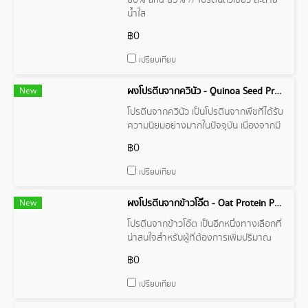
80% and 85% // โปรตีนถั่วเขียว ละลาย
น้ำใส
฿0
เปรียบเทียบ
New
ผงโปรตีนจากควินัว - Quinoa Seed Protein Powder
โปรตีนจากควินัว เป็นโปรตีนจากพืชที่ได้รับ
ความนิยมอย่างมากในปัจจุบัน เนื่องจากมี
คุณค่าทางโภชนาการสูงและมีประโยชน์ต่อ
฿0
สุขภาพหลายด้าน
เปรียบเทียบ
New
ผงโปรตีนจากข้าวโอ๊ต - Oat Protein Powder 50%
โปรตีนจากข้าวโอ๊ต เป็นอีกหนึ่งทางเลือกที่
น่าสนใจสำหรับผู้ที่ต้องการเพิ่มปริมาณ
โปรตีนในอาหาร โดยเฉพาะผู้ที่แพ้โปรตีน
฿0
จากนมวัว หรือผู้ที่ต้องการลดการบริโภค
ผลิตภัณฑ์จากสัตว์ โอ๊ตโปรตีนมีคุณสมบัติ
เปรียบเทียบ
ที่น่าสนใจหลายประการ