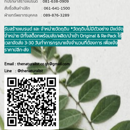
ที่ปรึกษาสร้างแบรนด์ :
081-638-0909
สั่งซื้อสินค้าปลีก :
061-641-1500
ฝ่ายทรัพยากรบุคคล :
089-876-3289
รับสร้างแบรนด์ และ จำหน่ายวัตถุดิบ *วัตถุดิบไม่มีตัวอย่าง มีแต่จัด
จำหน่าย มีทั้งสต็อกพร้อมส่ง/ผลิต/นำเข้า Original & Re-Pack ใช้
เวลาจัดส่ง 3-30 วันทำการ กรุณาแจ้งจำนวนที่ต้องการ เพื่อแจ้ง
ราคาปลีก-ส่ง
Email :
thenaturalist.co.th@gmail.com
Line :
@thenatur
alist