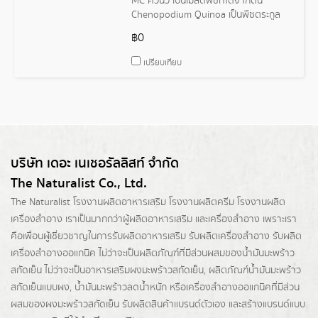
MC ควินัว เป็นเมล็ดพืชที่ได้จากต้น
Chenopodium Quinoa เป็นพืชตระกูล
เดียวกับผักโขมและปวยเล้ง นิยมรับประทาน
฿0
เป็นอาหารเพื่อสุขภาพ เนื่องจากอุดมไป
ด้วยสารอาหารต่าง ๆ เช่น โปรตีน ใย
เปรียบเทียบ
อาหาร กรดไขมันจำเป็น และสารต้านอนุมูล
อิสระ
บริษัท เดอะ เนเชอรัลลิสท์ จำกัด
The Naturalist Co., Ltd.
The Naturalist
โรงงานผลิตอาหารเสริม
โรงงานผลิตครีม
โรงงานผลิต
เครื่องสำอาง เราเป็นมากกว่าผู้
ผลิตอาหารเสริม
และเครื่องสำอาง เพราะเรา
คือเพื่อนผู้เชี่ยวชาญในการรับผลิตอาหารเสริม รับผลิตเครื่องสำอาง รับผลิต
เครื่องสำอางออแกนิค ไม่ว่าจะเป็นผลิตภัณฑ์ที่มีส่วนผสมของน้ำมันมะพร้าว
สกัดเย็น ไม่ว่าจะเป็นอาหารเสริมผงมะพร้าวสกัดเย็น, ผลิตภัณฑ์น้ำมันมะพร้าว
สกัดเย็นแบบผง,
น้ำมันมะพร้าวลดน้ำหนัก
หรือเครื่องสำอางออแกนิคที่มีส่วน
ผสมของผงมะพร้าวสกัดเย็น รับผลิตสินค้าแบรนด์ตัวเอง และสร้างแบรนด์แบบ