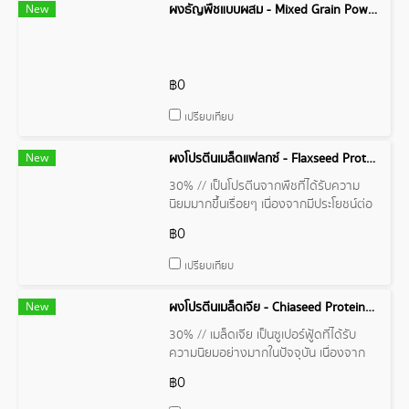
New
ผงธัญพืชแบบผสม - Mixed Grain Powder
฿0
เปรียบเทียบ
New
ผงโปรตีนเมล็ดแฟลกซ์ - Flaxseed Protein Powder
30% // เป็นโปรตีนจากพืชที่ได้รับความ
นิยมมากขึ้นเรื่อยๆ เนื่องจากมีประโยชน์ต่อ
สุขภาพมากมาย โดยเฉพาะสำหรับผู้ที่ทาน
฿0
มังสวิรัติ วีแกน หรือผู้ที่ต้องการเพิ่ม
ปริมาณโปรตีนจากพืชในมื้ออาหาร
เปรียบเทียบ
New
ผงโปรตีนเมล็ดเจีย - Chiaseed Protein 30%
30% // เมล็ดเจีย เป็นซูเปอร์ฟู้ดที่ได้รับ
ความนิยมอย่างมากในปัจจุบัน เนื่องจาก
อุดมไปด้วยสารอาหารสำคัญหลายชนิด
฿0