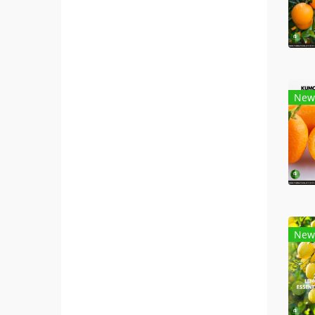
New
New