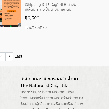
(Shipping 3-15 Day) NLB น้ำมัน
เมล็ดมะละกอเป็นน้ำมันที่สกัดมา
จากเมล็ดของมะละกอ ซึ่งมีส่วน
฿6,500
ผสมที่อุดมด้วยกรดไขมันไม่อิ่มตัว,
วิตามิน, สารต้านอนุมูลอิสระ และ
เปรียบเทียบ
สารอาหารอื่น ๆ ที่มีประโยชน์ต่อ
ร่างกาย
Last
6
บริษัท เดอะ เนเชอรัลลิสท์ จำกัด
The Naturalist Co., Ltd.
The Naturalist
โรงงานผลิตอาหารเสริม
โรงงานผลิตครีม
โรงงานผลิตเครื่องสำอาง เรา
เป็นมากกว่าผู้
ผลิตอาหารเสริม
และเครื่องสำอาง