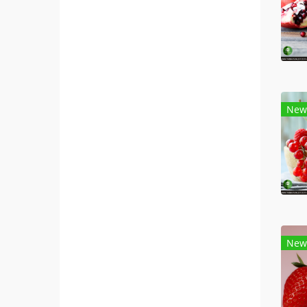
New
New