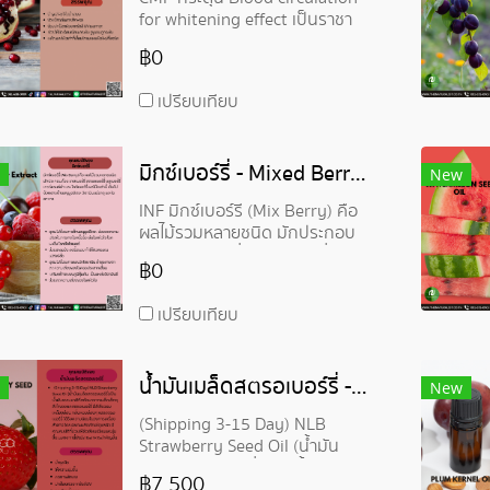
for whitening effect เป็นราชา
แห่งอัญมณีด้วยพลังแห่งดวง
฿0
อาทิตย์ ช่วยป้องกันการสึกหรอ
พลังงานของทับทิมช่วยกระตุ้น
เปรียบเทียบ
การไหลเวียนโลหิต ทำให้สีผิว
สม่ำเสมอ
มิกซ์เบอร์รี่ - Mixed Berry Extract
New
INF มิกซ์เบอร์รี่ (Mix Berry) คือ
ผลไม้รวมหลายชนิด มักประกอบ
ด้วย ราสเบอร์รี่ สตรอเบอร์รี่
฿0
บลูเบอร์รี่ เคอร์แรนท์ดำ และ โกจิ
เบอร์รี่ เต็มไปด้วยสารต้านอนุมูล
เปรียบเทียบ
อิสระ วิตามิน แร่ธาตุ และใยอาหาร
น้ำมันเมล็ดสตรอเบอร์รี่ - STRAWBERRY SEED OIL
New
(Shipping 3-15 Day) NLB
Strawberry Seed Oil (น้ำมัน
เมล็ดสตรอเบอร์รี่) เป็นน้ำมัน
฿7,500