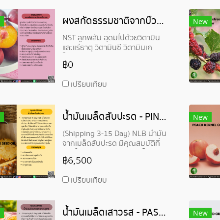
ผงสกัดธรรมชาติจากบ๊วยผง - Plum Extract Powder
New
NST ลูกพลัม อุดมไปด้วยวิตามิน
และแร่ธาตุ วิตามินซี วิตามินเค
โพแทสเซียม แมกนีเซียม
฿0
เปรียบเทียบ
น้ำมันเมล็ดสับปะรด - PINEAPPLE SEED OIL
New
(Shipping 3-15 Day) NLB น้ำมัน
จากเมล็ดสับปะรด มีคุณสมบัติที่
ช่วยในการบำรุงผิวและผม โดยมัน
฿6,500
เป็นแหล่งของกรดไขมันไม่อิ่มตัวที่
ดีและวิตามิน E ซึ่งมีความสำคัญใน
เปรียบเทียบ
การปกป้องผิวหนัง ช่วยให้ผิวดู
อ่อนเยาว์และชุ่มชื้น
น้ำมันเมล็ดเสาวรส - PASSIONFRUIT SEED OIL
New