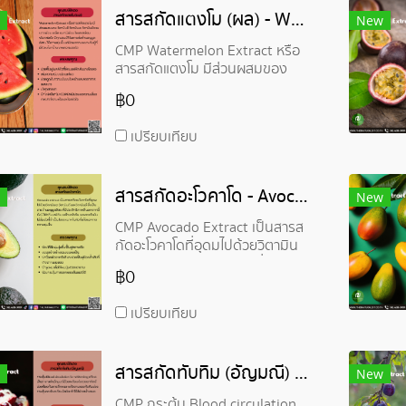
สารสกัดแตงโม (ผล) - Watermelon Extract
New
CMP Watermelon Extract หรือ
สารสกัดแตงโม มีส่วนผสมของ
วิตามินซี วิตามินเอ วิตามินบีรวม
฿0
แคลเซียม เหล็ก แมกนีเซียม
โพแทสเซียม ฟอสฟอรัส มี
เปรียบเทียบ
คุณสมบัติในการต่อต้านอนุมูล
อิสระ ให้ความชุ่มชื้นแก่ผิวพรรณ
สารสกัดอะโวคาโด - Avocado Extract
New
CMP Avocado Extract เป็นสารส
กัดอะโวคาโดที่อุดมไปด้วยวิตามิน
เอ วิตามินดี และวิตามินอี ซึ่งเป็น
฿0
สารต้านอนุมูลอิสระที่มี
ประสิทธิภาพดี โดยเหมาะกับผิวที่
เปรียบเทียบ
แห้งและขาดความชุ่มชื้น
สารสกัดทับทิม (อัญมณี) - Ruby Extract
New
CMP กระตุ้น Blood circulation