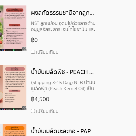
ผงสกัดธรรมชาติจากลูกหม่อน - Mulberry Extract Powder
NST ลูกหม่อน อุดมไปด้วยสารต้าน
อนุมูลอิสระ สารแอนโทไซยานิน และ
ยังมีวิตามินเอวิตามินซีสูง
฿0
เปรียบเทียบ
น้ำมันเมล็ดพีช - PEACH KERNEL OIL
(Shipping 3-15 Day) NLB น้ำมัน
เมล็ดพีช (Peach Kernel Oil) เป็น
น้ำมันที่สกัดมาจากเมล็ดของพีช
฿4,500
เมื่อนำมาใช้บนผิวหน้าและผิวกาย
มักจะช่วยในการบำรุงผิวและเสริม
เปรียบเทียบ
ความชุ่มชื่น มีคุณสมบัติที่ช่วย
ป้องกันการอ่อนเพลียของผิว ช่วย
ลดการระคายเคือง
น้ำมันเมล็ดมะละกอ - PAPAYA SEED OIL