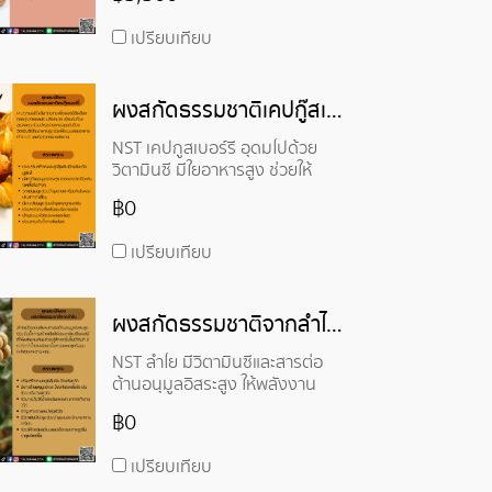
ดูแลผิว เนื่องจากมีคุณสมบัติที่
ช่วยให้ผิวเนียนนุ่ม ช่วยบำรุงผิว
เปรียบเทียบ
หรือผมได้ดี
ผงสกัดธรรมชาติเคปกู๊สเบอร์รี่ - Cape Gooseberry Extract Powder
NST เคปกูสเบอร์รี่ อุดมไปด้วย
วิตามินซี มีใยอาหารสูง ช่วยให้
ระบบย่อยอาหารทำงานดี และยัง
฿0
ช่วยเพิ่มพลังงาน
เปรียบเทียบ
ผงสกัดธรรมชาติจากลำไย - Longan Extract Powder
NST ลำไย มีวิตามินซีและสารต่อ
ต้านอนุมูลอิสระสูง ให้พลังงาน
฿0
เปรียบเทียบ