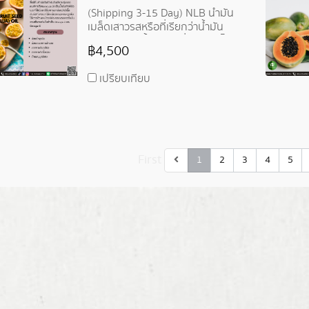
(Shipping 3-15 Day) NLB น้ำมัน
เมล็ดเสาวรสหรือที่เรียกว่าน้ำมัน
มาราคูจา มีเนื้อสัมผัสที่บางเบา ไม่
฿4,500
เหนียวเหนอะหนะ ดูดซึมได้รวดเร็ว
เปรียบเทียบ
First
1
2
3
4
5