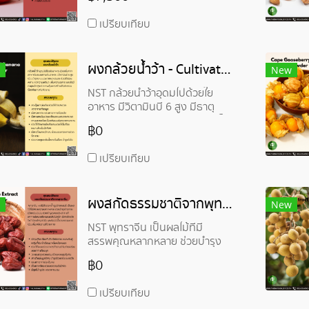
ธรรมชาติที่สกัดมาจากเมล็ดเล็กๆ
สีดำของผลสตรอเบอร์รี่ ได้รับ
เปรียบเทียบ
ความนิยมในวงการเครื่องสำอาง
โดยเฉพาะผลิตภัณฑ์ดูแลผิว มี
คุณสมบัติที่ช่วยให้ผิวเรียบเนียน
ผงกล้วยน้ำว้า - Cultivated Banana Powder
และชุ่มชื้น
New
NST กล้วยน้ำว้าอุดมไปด้วยใย
อาหาร มีวิตามินบี 6 สูง มีธาตุ
เหล็กสูง ช่วยกระตุ้นการสร้างฮีโม
฿0
โกลบิน ป้องกันภาวะโลหิตจาง
เปรียบเทียบ
ผงสกัดธรรมชาติจากพุทราจีน - Red Date Extract Powder
New
NST พุทราจีน เป็นผลไม้ที่มี
สรรพคุณหลากหลาย ช่วยบำรุง
ร่างกาย มีวิตามินบีรวม ช่วยบำรุง
฿0
ระบบประสาท มีสารไกลโคไซด์ ช่วย
บำรุงหัวใจ
เปรียบเทียบ