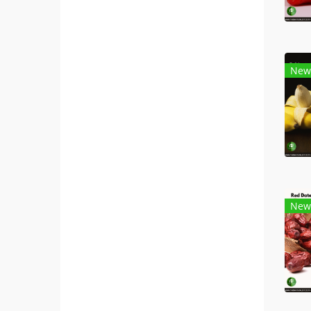
New
New