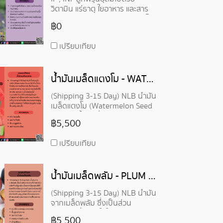
วิตามิน แร่ธาตุ ใยอาหาร และสาร
ต้านอนุมูลอิสระหลายชนิด อุดมไป
฿0
ด้วยใยอาหารและมีสารซอร์บิทอล
(Sorbitol)
เปรียบเทียบ
น้ำมันเมล็ดแตงโม - WATERMELON SEED OIL
(Shipping 3-15 Day) NLB น้ำมัน
เมล็ดแตงโม (Watermelon Seed
Oil) เป็นน้ำมันที่สกัดมาจากเมล็ด
฿5,500
แตงโม มีความช่วยเสริมสร้าง
ปราการน้ำในผิว และช่วยลดการ
เปรียบเทียบ
สูญเสียน้ำในผิวหนัง ทำให้ผิวหนังดู
มีความชุ่มชื่นและนุ่มเนียนขึ้น
น้ำมันเมล็ดพลัม - PLUM KERNEL OIL
(Shipping 3-15 Day) NLB น้ำมัน
จากเมล็ดพลัม ซึ่งเป็นส่วน
ประกอบที่น่าสนใจในผลิตภัณฑ์
฿5,500