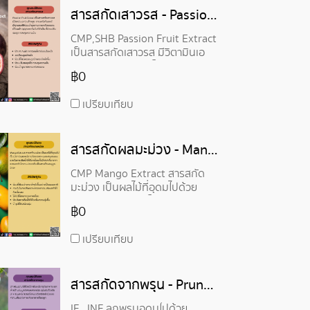
สารสกัดเสาวรส - Passion Fruit Extract
CMP,SHB Passion Fruit Extract
เป็นสารสกัดเสาวรส มีวิตามินเอ
ค่อนข้างสูง สารแคโรทีนอยด์ มี
฿0
คุณสมบัติช่วยบำรุงสายตาและผิว
พรรณ มีโอเมก้า 3,6,9 กรดไขมัน
เปรียบเทียบ
ที่จำเป็น ที่ช่วยปรับสมดุล ควบคุม
ความมัน
สารสกัดผลมะม่วง - Mango Extract
CMP Mango Extract สารสกัด
มะม่วง เป็นผลไม้ที่อุดมไปด้วย
วิตามินและแร่ธาตุ โดยเฉพาะ
฿0
carbohydrates ช่วยในการเติมน้ำ
ให้ผิว พร้อมทั้งมีAHA ที่มาจาก
เปรียบเทียบ
ธรรมชาติ มีความปลอดภัย เป็น
สารต้านอนุมูลอิสระ
สารสกัดจากพรุน - Prune Extract
IF , INF ลูกพรุนอุดมไปด้วย