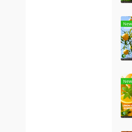
New
New